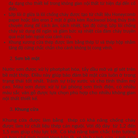
đa dạng cho thiết kế trong không gian nội thất từ hiện đại đến cổ
điển.
Lớp lõi ở giữa là lõi chống cháy được tạo từ chất liệu Honeycomb
paper hoặc tấm eron 2 mặt ở giữa kèm Rockwool bông thủy tinh
chuyên dùng để cách âm, cách nhiệt, tạo độ cứng. Lớp lõi chống
cháy sử dụng để ngăn và giảm bức xạ nhiệt của đám cháy truyền
qua mặt bên ngoài của cánh cửa.
Khung xương cửa thép được làm bằng thép U và thép hộp nhằm
tăng độ cứng chắc chắn cho cánh không bị cong vênh.
Sơn bề mặt
Nước sơn được xử lý photphat hóa, tẩy dầu mỡ và gỉ sét trên
bề mặt thép. Điều này giúp bảo đảm bề mặt cửa luôn ở trong
trạng thái tốt nhất. Tránh sự trầy xước và cho tính thẩm mỹ
cao. Màu sơn được xử lý tại phòng sơn tĩnh điện, có nhiều
màu sắc vân gỗ được lựa chọn phù hợp cho nhiều không gian
nội thất thiết kế.
Khung cửa
Khung cửa được làm bằng thép có khả năng chống cháy
được làm từ chất liệu thép cán nguội. Với độ dày từ 1,2 đến
1,5 mm giúp chịu lực tốt. Có khả năng bám chắc trên tường
và hạn chế tình trạng lỏng bản lề, xệ lệch cánh cửa, cánh cửa