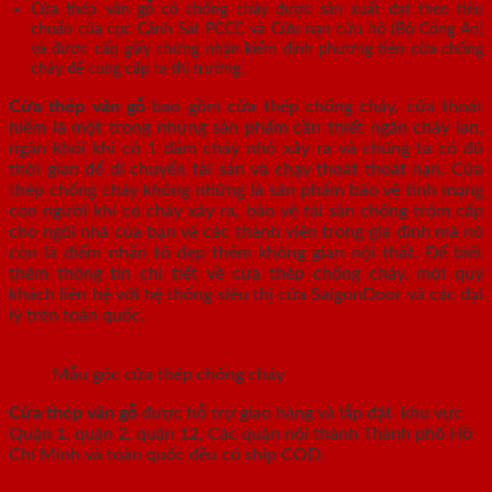
Cửa thép vân gỗ có chống cháy được sản xuất đạt theo tiêu
chuẩn của cục Cảnh Sát PCCC và Cứu nạn cứu hộ (Bộ Công An)
và được cấp giấy chứng nhận kiểm định phương tiện cửa chống
cháy để cung cấp ra thị trường.
Cửa thép vân gỗ
bao gồm cửa thép chống cháy, cửa thoát
hiểm là một trong những sản phẩm cần thiết ngăn cháy lan,
ngăn khói khi có 1 đám cháy nhỏ xảy ra và chúng ta có đủ
thời gian để di chuyển tài sản và chạy thoát thoát nạn. Cửa
thép chống cháy không những là sản phẩm bảo vệ tính mạng
con người khi có cháy xảy ra, bảo vệ tài sản chống trộm cấp
cho ngôi nhà của bạn và các thành viên trong gia đình mà nó
còn là điểm nhấn tô đẹp thêm không gian nội thất. Để biết
thêm thông tin chi tiết về cửa thép chống cháy, mời quý
khách liên hệ với hệ thống siêu thị cửa SaigonDoor và các đại
lý trên toàn quốc.
Mẫu góc cửa thép chống cháy
Cửa thép vân gỗ
được hỗ trợ giao hàng và lắp đặt khu vực
Quận 1, quận 2, quận 12, Các quận nội thành Thành phố Hồ
Chí Minh và toàn quốc đều có ship COD.