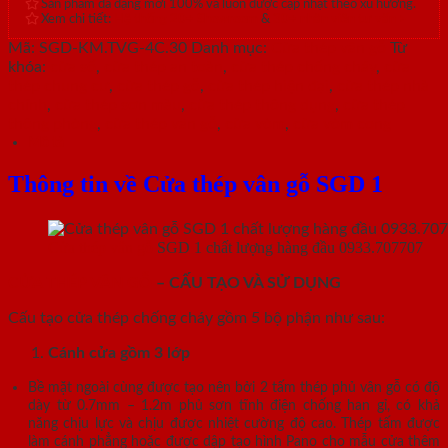
Sản phẩm đa dạng mới 100% và luôn được cập nhật theo xu hướng.
Xem chi tiết:
Hệ thống 20+ Showroom
&
30+ nhân viên tư vấn >
Mã:
SGD-KM.TVG-4C.30
Danh mục:
Cửa thép vân gỗ
Từ
khóa:
cửa sổ
,
cửa thép an toàn
,
cửa thép chống cháy
,
cửa
thép chung cư
,
cửa thép gỗ
,
cửa thép hiện đại
,
cửa thép nhà
chính
,
cửa thép sơn màu
,
cửa thép thông dụng
,
cửa thép
thông phòng
,
cửa thép vân gỗ
,
cửa vòm
,
cửa vòm cong
Mô tả
Thông tin về Cửa thép vân gỗ SGD 1
Cửa thép vân gỗ
SGD 1 chất lượng hàng đầu 0933.707707
CỬA THÉP VÂN GỖ
– CẤU TẠO VÀ SỬ DỤNG
Cấu tạo cửa thép chống cháy gồm 5 bộ phận như sau:
Cánh cửa
gồm 3 lớp
Bề mặt ngoài cùng được tạo nên bởi 2 tấm thép phủ vân gỗ có độ
dày từ 0.7mm – 1.2m phủ sơn tĩnh điện chống han gỉ, có khả
năng chịu lực và chịu được nhiệt cường độ cao. Thép tấm được
làm cánh phẳng hoặc được dập tạo hình Pano cho mẫu cửa thêm