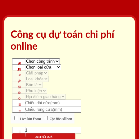
Công cụ dự toán chi phí
online
Làm kín Foam
Cột Bắn silicon
XEM KẾT QUẢ