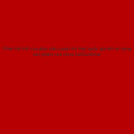
Phản hồi tốt của giáo viên luyện thi thpt quốc gia khi sử dụng
sản phẩm cửa nhựa SaiGonDoor