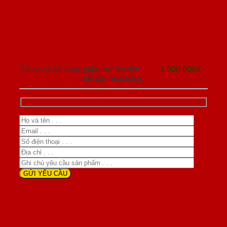
ĐĂNG KÝ NHẬN TƯ VẤN
Để có cơ hội được giảm trừ lên đến
1.000.000đ
khi đặt mua hàng.