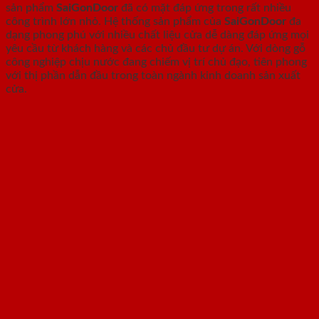
sản phẩm
SaiGonDoor
đã có mặt đáp ứng trong rất nhiều
công trình lớn nhỏ. Hệ thống sản phẩm của
SaiGonDoor
đa
dạng phong phú với nhiều chất liệu cửa dễ dàng đáp ứng mọi
yêu cầu từ khách hàng và các chủ đầu tư dự án. Với dòng gỗ
công nghiệp chịu nước đang chiếm vị trí chủ đạo, tiên phong
với thị phần dẫn đầu trong toàn ngành kinh doanh sản xuất
cửa.