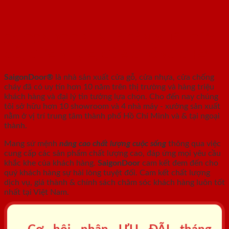
SAIGONDOOR - NHÀ SẢN XUẤT CỬA
GỖ, CỬA NHỰA, CỬA CHỐNG CHÁY
SaigonDoor®
là nhà sản xuất cửa gỗ, cửa nhựa, cửa chống
cháy
đã có uy tín hơn 10 năm trên thị trường và hàng triệu
khách hàng và đại lý tin tưởng lựa chọn. Cho đến nay chúng
tôi sở hữu hơn 10 showroom và 4 nhà máy - xưởng sản xuất
nằm ở vị trí trung tâm thành phố Hồ Chí Minh và & tại ngoại
thành.
Mang sứ mệnh
nâng cao chất lượng cuộc sống
thông qua việc
cung cấp các sản phẩm chất lượng cao, đáp ứng mọi yêu cầu
khắc khe của khách hàng.
SaigonDoor
cam kết đem đến cho
quý khách hàng sự hài lòng tuyệt đối. Cam kết chất lượng
dịch vụ, giá thành & chính sách chăm sóc khách hàng luôn tốt
nhất tại Việt Nam.