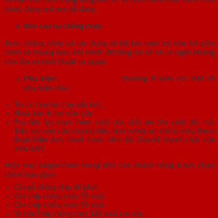
được đóng mở em dễ dàng.
Ron cao su chống cháy
Joint chống cháy có tác dụng sẽ bít kín toàn bộ khe hở giữa
cánh và khung bao, khi nhiệt độ tăng nó sẽ nở ra ngăn không
cho lửa và khói thoát ra ngoài.
Phụ kiện:
Cửa thép vân gỗ
thường đi kèm với một số
phụ kiện như:
Tay co thủy lực ( tay đẩy hơi),
Khóa, bản lề, tay nắm cửa
Phụ kiện lựa chọn thêm: chốt cửa, chốt âm cho cánh đôi, mắt
thần, tay nắm cửa, chuông điện, kính cường lực chống cháy, thanh
thoát hiểm đơn, thanh thoát hiểm đôi, Doorsill (thanh chặn cửa
phía dưới)
Hiện nay SaigonDoor mang đến cho khách hàng 4 lựa chọn
chính bao gồm:
Cửa gỗ chống cháy 60 phút.
Cửa thép chống cháy 70 phút
Cửa thép chống cháy 90 phút
Và cửa Thép chống cháy 120 phút cao cấp.