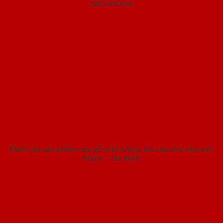
SaiGonDoor
Đánh giá sản phẩm cửa gỗ chất lượng tốt của chủ nhà anh
Mạnh - Tân Bình