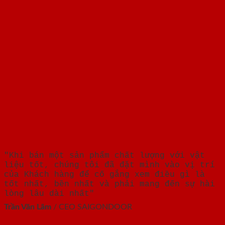
"Khi bán một sản phẩm chất lượng với vật
liệu tốt, chúng tôi đã đặt mình vào vị trí
của Khách hàng để cố gắng xem điều gì là
tốt nhất, bền nhất và phải mang đến sự hài
lòng lâu dài nhất"
Trần Văn Lãm
/
CEO SAIGONDOOR