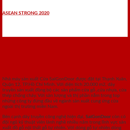
ASEAN STRONG 2020
Nhà máy - Xưởng sản xuất
Nhà máy sản xuất Cửa SaiGonDoor được đặt tại Thạnh Xuân,
Quận 12, TP.Hồ Chí Minh. Với diện tích 20.000 m2, dây
truyền sản xuất đồng bộ các sản phẩm cửa gỗ ,cửa nhựa, cửa
thép chống cháy. Với sản lượng và thị phần nằm trong top
những công ty đứng đầu về ngành sản xuất cung ứng cửa
ngoài thị trường miền Nam.
Bên cạnh dây truyền công nghệ hiện đại,
SaiGonDoor
còn có
đội ngũ kỹ thuật viên lành nghề nhiều năm trong lĩnh vực sản
xuất đồ gỗ nội thất gỗ tự nhiên. Với dòng gỗ tự nhiên dòng