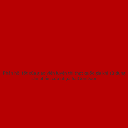
Phản hồi tốt của giáo viên luyện thi thpt quốc gia khi sử dụng
sản phẩm cửa nhựa SaiGonDoor