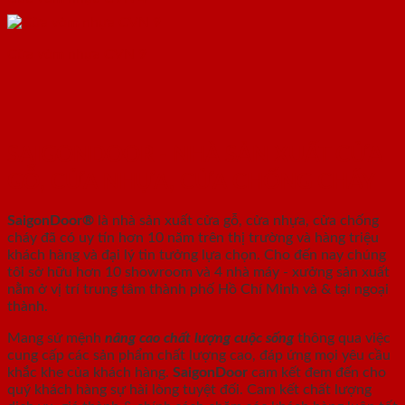
Cửa vòm nhựa CVN 9
SAIGONDOOR - NHÀ SẢN XUẤT CỬA
GỖ, CỬA NHỰA, CỬA CHỐNG CHÁY
SaigonDoor®
là nhà sản xuất cửa gỗ, cửa nhựa, cửa chống
cháy
đã có uy tín hơn 10 năm trên thị trường và hàng triệu
khách hàng và đại lý tin tưởng lựa chọn. Cho đến nay chúng
tôi sở hữu hơn 10 showroom và 4 nhà máy - xưởng sản xuất
nằm ở vị trí trung tâm thành phố Hồ Chí Minh và & tại ngoại
thành.
Mang sứ mệnh
nâng cao chất lượng cuộc sống
thông qua việc
cung cấp các sản phẩm chất lượng cao, đáp ứng mọi yêu cầu
khắc khe của khách hàng.
SaigonDoor
cam kết đem đến cho
quý khách hàng sự hài lòng tuyệt đối. Cam kết chất lượng