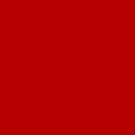
Khách hàng nói gì khi sử dụng
sản phẩm cửa SaiGonDoor ?