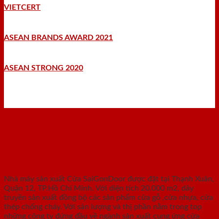
VIETCERT
ASEAN BRANDS AWARD 2021
ASEAN STRONG 2020
Nhà máy - Xưởng sản xuất
Nhà máy sản xuất Cửa SaiGonDoor được đặt tại Thạnh Xuân,
Quận 12, TP.Hồ Chí Minh. Với diện tích 20.000 m2, dây
truyền sản xuất đồng bộ các sản phẩm cửa gỗ ,cửa nhựa, cửa
thép chống cháy. Với sản lượng và thị phần nằm trong top
những công ty đứng đầu về ngành sản xuất cung ứng cửa