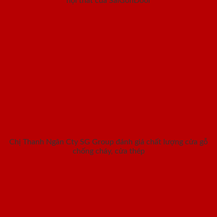
nội thất của SaiGonDoor
Chị Thanh Ngân Cty SG Group đánh giá chất lượng cửa gỗ
chống cháy, cửa thép