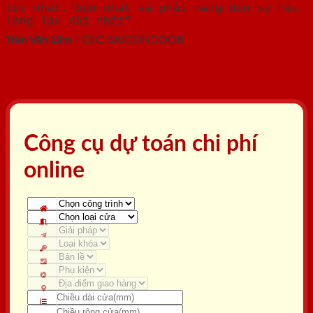
tốt nhất, bền nhất và phải mang đến sự hài
lòng lâu dài nhất"
Trần Văn Lãm
/
CEO SAIGONDOOR
Công cụ dự toán chi phí
online