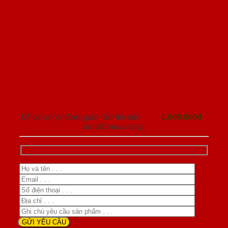
ĐĂNG KÝ NHẬN TƯ VẤN
Để có cơ hội được giảm trừ lên đến
1.000.000đ
khi đặt mua hàng.