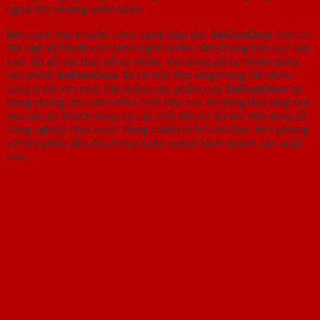
ngoài thị trường miền Nam.
Bên cạnh dây truyền công nghệ hiện đại,
SaiGonDoor
còn có
đội ngũ kỹ thuật viên lành nghề nhiều năm trong lĩnh vực sản
xuất đồ gỗ nội thất gỗ tự nhiên. Với dòng gỗ tự nhiên dòng
sản phẩm
SaiGonDoor
đã có mặt đáp ứng trong rất nhiều
công trình lớn nhỏ. Hệ thống sản phẩm của
SaiGonDoor
đa
dạng phong phú với nhiều chất liệu cửa dễ dàng đáp ứng mọi
yêu cầu từ khách hàng và các chủ đầu tư dự án. Với dòng gỗ
công nghiệp chịu nước đang chiếm vị trí chủ đạo, tiên phong
với thị phần dẫn đầu trong toàn ngành kinh doanh sản xuất
cửa.