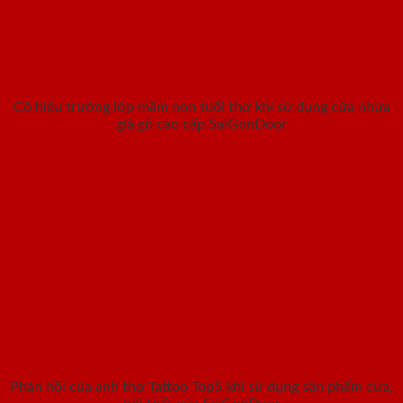
Cô hiệu trưởng lớp mầm non tuổi thơ khi sử dụng cửa nhựa
giả gỗ cao cấp SaiGonDoor
Phản hồi của anh thợ Tattoo Top5 khi sử dụng sản phẩm cửa,