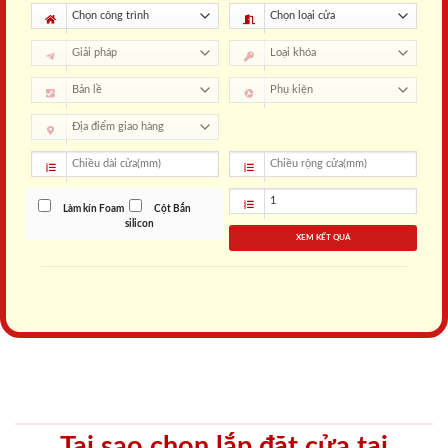
Làm kín Foam
Cột Bắn
silicon
XEM KẾT QUẢ
Tại sao chọn lắp đặt cửa tại