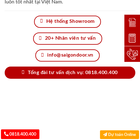
luôn tốt nhất tại Việt Nam.
Hệ thống Showroom
Đặt lị
Dự toá
20+ Nhân viên tư vấn
Hotlin
info@saigondoor.vn
Tổng đài tư vấn dịch vụ: 0818.400.400
0818.400.400
Dự toán Online