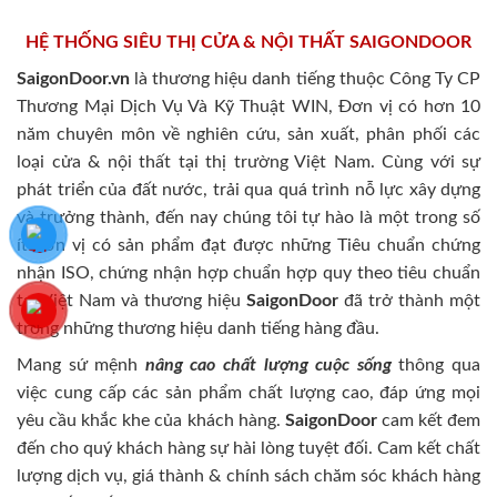
HỆ THỐNG SIÊU THỊ CỬA & NỘI THẤT SAIGONDOOR
SaigonDoor.vn
là thương hiệu danh tiếng thuộc Công Ty CP
Thương Mại Dịch Vụ Và Kỹ Thuật WIN, Đơn vị có hơn 10
năm chuyên môn về nghiên cứu, sản xuất, phân phối các
loại cửa & nội thất tại thị trường Việt Nam. Cùng với sự
phát triển của đất nước, trải qua quá trình nỗ lực xây dựng
và trưởng thành, đến nay chúng tôi tự hào là một trong số
ít đơn vị có sản phẩm đạt được những Tiêu chuẩn chứng
nhận ISO, chứng nhận hợp chuẩn hợp quy theo tiêu chuẩn
tại Việt Nam và thương hiệu
SaigonDoor
đã trở thành một
trong những thương hiệu danh tiếng hàng đầu.
Mang sứ mệnh
nâng cao chất lượng cuộc sống
thông qua
việc cung cấp các sản phẩm chất lượng cao, đáp ứng mọi
yêu cầu khắc khe của khách hàng.
SaigonDoor
cam kết đem
đến cho quý khách hàng sự hài lòng tuyệt đối. Cam kết chất
lượng dịch vụ, giá thành & chính sách chăm sóc khách hàng