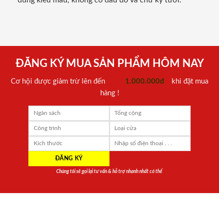
đúng kiểu mẫu, không có dấu đỏ và chữ ký tươi.
ĐĂNG KÝ MUA SẢN PHẨM HÔM NAY
Cơ hội được giảm trừ lên đến
1.000.000đ
khi đặt mua
hàng !
Chúng tôi sẽ gọi lại tư vấn & hỗ trợ nhanh nhất có thể