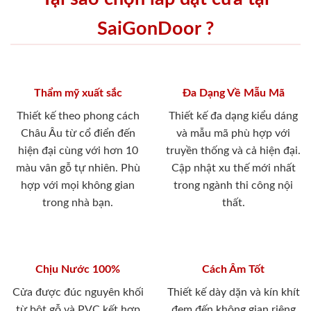
SaiGonDoor ?
Thẩm mỹ xuất sắc
Đa Dạng Về Mẫu Mã
Thiết kế theo phong cách
Thiết kế đa dạng kiểu dáng
Châu Âu từ cổ điển đến
và mẫu mã phù hợp với
hiện đại cùng với hơn 10
truyền thống và cả hiện đại.
màu vân gỗ tự nhiên. Phù
Cập nhật xu thế mới nhất
hợp với mọi không gian
trong ngành thi công nội
trong nhà bạn.
thất.
Chịu Nước 100%
Cách Âm Tốt
Cửa được đúc nguyên khối
Thiết kế dày dặn và kín khít
từ bột gỗ và PVC kết hợp
đem đến không gian riêng