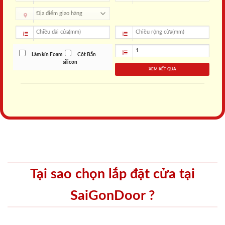
Làm kín Foam
Cột Bắn
silicon
XEM KẾT QUẢ
Tại sao chọn lắp đặt cửa tại
SaiGonDoor ?