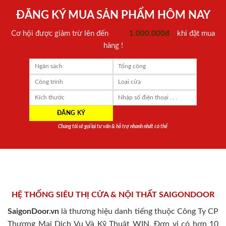
ĐĂNG KÝ MUA SẢN PHẨM HÔM NAY
Cơ hội được giảm trừ lên đến
1.000.000đ
khi đặt mua
hàng !
Chúng tôi sẽ gọi lại tư vấn & hỗ trợ nhanh nhất có thể
HỆ THỐNG SIÊU THỊ CỬA & NỘI THẤT SAIGONDOOR
SaigonDoor.vn
là thương hiệu danh tiếng thuộc Công Ty CP
Thương Mại Dịch Vụ Và Kỹ Thuật WIN, Đơn vị có hơn 10