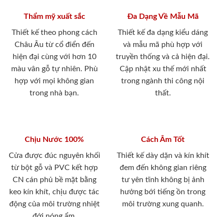
Thẩm mỹ xuất sắc
Đa Dạng Về Mẫu Mã
Thiết kế theo phong cách
Thiết kế đa dạng kiểu dáng
Châu Âu từ cổ điển đến
và mẫu mã phù hợp với
hiện đại cùng với hơn 10
truyền thống và cả hiện đại.
màu vân gỗ tự nhiên. Phù
Cập nhật xu thế mới nhất
hợp với mọi không gian
trong ngành thi công nội
trong nhà bạn.
thất.
Chịu Nước 100%
Cách Âm Tốt
Cửa được đúc nguyên khối
Thiết kế dày dặn và kín khít
từ bột gỗ và PVC kết hợp
đem đến không gian riêng
CN cán phủ bề mặt bằng
tư yên tĩnh không bị ảnh
keo kín khít, chịu được tác
hưởng bới tiếng ồn trong
động của môi trường nhiệt
môi trường xung quanh.
đới nóng ẩm.