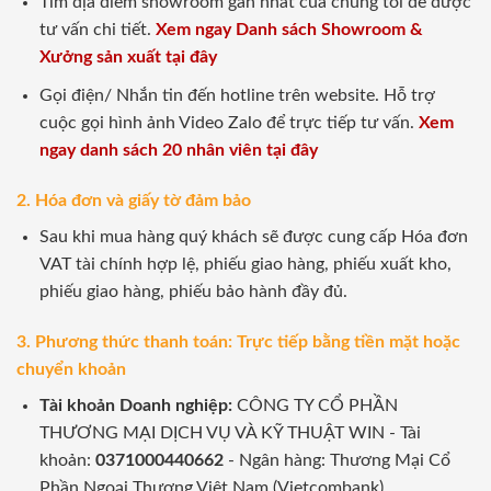
Tìm địa điểm showroom gần nhất của chúng tôi để được
tư vấn chi tiết.
Xem ngay Danh sách Showroom &
Xưởng sản xuất tại đây
Gọi điện/ Nhắn tin đến hotline trên website. Hỗ trợ
cuộc gọi hình ảnh Video Zalo để trực tiếp tư vấn.
Xem
ngay danh sách 20 nhân viên tại đây
2. Hóa đơn và giấy tờ đảm bảo
Sau khi mua hàng quý khách sẽ được cung cấp Hóa đơn
VAT tài chính hợp lệ, phiếu giao hàng, phiếu xuất kho,
phiếu giao hàng, phiếu bảo hành đầy đủ.
3. Phương thức thanh toán: Trực tiếp bằng tiền mặt hoặc
chuyển khoản
Tài khoản Doanh nghiệp:
CÔNG TY CỔ PHẦN
THƯƠNG MẠI DỊCH VỤ VÀ KỸ THUẬT WIN - Tài
khoản:
0371000440662
- Ngân hàng: Thương Mại Cổ
Phần Ngoại Thương Việt Nam (Vietcombank)