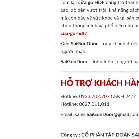
Tóm lại,
cửa gỗ HDF
đang trở thành 
cao, độ bền vượt trội, khả năng cách
mà còn bảo vệ sức khỏe và tài sản củ
chọn thông minh và phổ biến cho mọ
cua-go-hdf/
Đến
SaiGonDoor
– quý khách được t
người nhận.
SaiGonDoor
– luôn luôn là người b
============================
HỖ TRỢ KHÁCH HÀ
Hotline:
0933.707.707
CSKH 24/7
Hotline: 0827.011.011
Email: sales.
SaiGonDoor
@gmail.co
———————————————————
Công ty : CỔ PHẦN TẬP ĐOÀN S