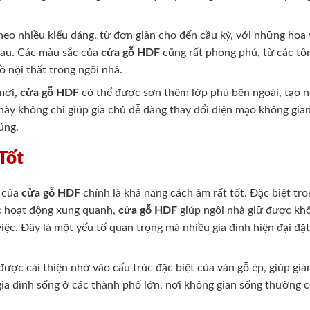
heo nhiều kiểu dáng, từ đơn giản cho đến cầu kỳ, với những hoa
hau. Các màu sắc của
cửa gỗ HDF
cũng rất phong phú, từ các tô
ồ nội thất trong ngôi nhà.
 mới,
cửa gỗ HDF
có thể được sơn thêm lớp phủ bên ngoài, tạo n
này không chỉ giúp gia chủ dễ dàng thay đổi diện mạo không gia
úng.
Tốt
t của
cửa gỗ HDF
chính là khả năng cách âm rất tốt. Đặc biệt tro
ác hoạt động xung quanh,
cửa gỗ HDF
giúp ngôi nhà giữ được khôn
việc. Đây là một yếu tố quan trọng mà nhiều gia đình hiện đại đặ
được cải thiện nhờ vào cấu trúc đặc biệt của ván gỗ ép, giúp gi
gia đình sống ở các thành phố lớn, nơi không gian sống thường 