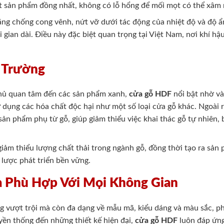
một sản phẩm đồng nhất, không có lỗ hổng để mối mọt có thể xâm
ng chống cong vênh, nứt vỡ dưới tác động của nhiệt độ và độ ẩm
i gian dài. Điều này đặc biệt quan trọng tại Việt Nam, nơi khí h
 Trường
chủ quan tâm đến các sản phẩm xanh,
cửa gỗ HDF
nổi bật nhờ v
dụng các hóa chất độc hại như một số loại cửa gỗ khác. Ngoài r
sản phẩm phụ từ gỗ, giúp giảm thiểu việc khai thác gỗ tự nhiên,
iảm thiểu lượng chất thải trong ngành gỗ, đồng thời tạo ra sản 
 lược phát triển bền vững.
 Phù Hợp Với Mọi Không Gian
g vượt trội mà còn đa dạng về mẫu mã, kiểu dáng và màu sắc, p
yền thống đến những thiết kế hiện đại,
cửa gỗ HDF
luôn đáp ứng