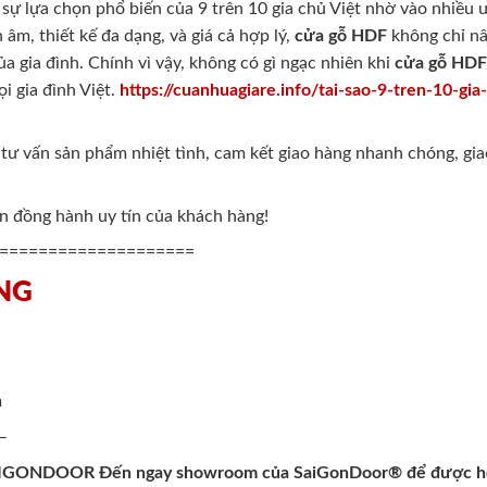
sự lựa chọn phổ biến của 9 trên 10 gia chủ Việt nhờ vào nhiều ư
 âm, thiết kế đa dạng, và giá cả hợp lý,
cửa gỗ HDF
không chỉ nâ
a gia đình. Chính vì vậy, không có gì ngạc nhiên khi
cửa gỗ HD
i gia đình Việt.
https://cuanhuagiare.info/tai-sao-9-tren-10-gi
ư vấn sản phẩm nhiệt tình, cam kết giao hàng nhanh chóng, giao
ạn đồng hành uy tín của khách hàng!
====================
NG
m
—
AIGONDOOR Đến ngay showroom của
SaiGonDoor
® để được hỗ