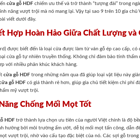
iến
cửa gỗ HDF
chiếm ưu thế và trở thành “tượng đài” trong ngà
h năng vượt trội mà nó mang lại. Vậy tại sao 9 trên 10 gia chủ 
ài viết dưới đây.
ết Hợp Hoàn Hảo Giữa Chất Lượng và 
rd) được biết đến là loại cửa được làm từ ván gỗ ép cao cấp, có
loại cửa gỗ tự nhiên truyền thống. Không chỉ đảm bảo tính thẩm 
ợp với nhiều phân khúc khách hàng.
ất
cửa gỗ HDF
trong những năm qua đã giúp loại vật liệu này gi
cửa gỗ HDF
có giá thành rẻ hơn, giúp gia chủ tiết kiệm chi phí 
thẩm mỹ vượt trội.
 Năng Chống Mối Mọt Tốt
gỗ HDF
trở thành lựa chọn ưu tiên của người Việt chính là độ bề
ảnh hưởng bởi môi trường ẩm ướt, dễ bị mối mọt tấn công, dẫn đ
t vượt trội, nhờ vào cấu tạo đặc biệt của nó. Các sợi gỗ tron