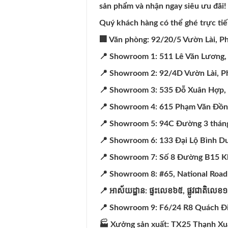
sản phẩm và nhận ngay siêu ưu đãi
Quý khách hàng có thể ghé trực t
🏢 Văn phòng: 92/20/5 Vườn Lài,
📍 Showroom 1: 511 Lê Văn Lương
📍 Showroom 2: 92/4D Vườn Lài, 
📍 Showroom 3: 535 Đỗ Xuân Hợp,
📍 Showroom 4: 615 Phạm Văn Đồn
📍 Showroom 5: 94C Đường 3 tháng
📍 Showroom 6: 133 Đại Lộ Bình D
📍 Showroom 7: Số 8 Đường B15 K
📍 Showroom 8: #65, National Roa
📍
អាស័យដ្ឋាន:
ផ្ទះលេខ៦៥,
ផ្លូវជាតិលេខ
📍 Showroom 9: F6/24 R8 Quách Đi
🏭 Xưởng sản xuất: TX25 Thạnh X