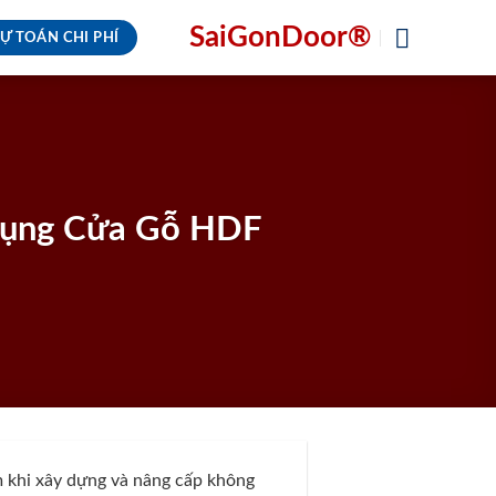
SaiGonDoor®
Ự TOÁN CHI PHÍ
 Dụng Cửa Gỗ HDF
m khi xây dựng và nâng cấp không