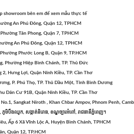
!
iếp showroom bên em để xem mẫu thực tế
 Phường An Phú Đông, Quận 12, TPHCM
, Phường Tân Phong, Quận 7, TPHCM
Phường An Phú Đông, Quận 12, TPHCM
 Phường Phước Long B, Quận 9, TP.HCM
g, Phường Hiệp Bình Chánh, TP. Thủ Đức
 2, Hưng Lợi, Quận Ninh Kiều, TP. Cần Thơ
ương, P. Phú Thọ, TP. Thủ Dầu Một, Tỉnh Bình Dương
hu Dân Cư 91B, Quận Ninh Kiều, TP. Cần Thơ
d No.1, Sangkat Niroth , Khan Chbar Ampov, Phnom Penh, Camb
១,
ភូមិបឹងឈូក,
សង្កាត់និរោធ,
ខណ្ឌច្បារអំពៅ,
រាជធានីភ្នំពេញ។
êu, Ấp 6 Xã Vĩnh Lộc A, Huyện Bình Chánh, TPHCM
uân, Quận 12, TP.HCM