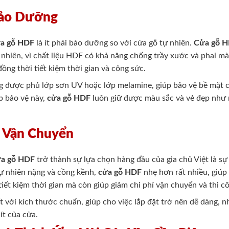
Bảo Dưỡng
a gỗ HDF
là ít phải bảo dưỡng so với cửa gỗ tự nhiên.
Cửa gỗ 
nhiên, vì chất liệu HDF có khả năng chống trầy xước và phai mà
đồng thời tiết kiệm thời gian và công sức.
 được phủ lớp sơn UV hoặc lớp melamine, giúp bảo vệ bề mặt c
p bảo vệ này,
cửa gỗ HDF
luôn giữ được màu sắc và vẻ đẹp như mớ
à Vận Chuyển
ửa gỗ HDF
trở thành sự lựa chọn hàng đầu của gia chủ Việt là sự 
tự nhiên nặng và cồng kềnh,
cửa gỗ HDF
nhẹ hơn rất nhiều, giúp 
iết kiệm thời gian mà còn giúp giảm chi phí vận chuyển và thi c
 với kích thước chuẩn, giúp cho việc lắp đặt trở nên dễ dàng, 
ít của cửa.