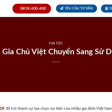
0818.400.400
YÊU CẦU TƯ VẤN
D
TIN TỨC
10 Gia Chủ Việt Chuyển Sang Sử
HDF
đã trở thành sự lựa chọn ưu tiên của nhiều gia đình Việt Na