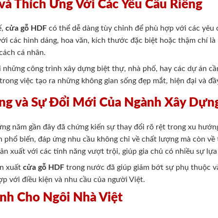
và Thích Ứng Với Các Yêu Cầu Riêng
ế,
cửa gỗ HDF
có thể dễ dàng tùy chỉnh để phù hợp với các yêu 
với các hình dáng, hoa văn, kích thước đặc biệt hoặc thậm chí là
cách cá nhân.
i những công trình xây dựng biệt thự, nhà phố, hay các dự án cầ
 trong việc tạo ra những không gian sống đẹp mắt, hiện đại và đầy
ng và Sự Đổi Mới Của Ngành Xây Dựn
g năm gần đây đã chứng kiến sự thay đổi rõ rệt trong xu hướng
 phổ biến, đáp ứng nhu cầu không chỉ về chất lượng mà còn về 
n xuất với các tính năng vượt trội, giúp gia chủ có nhiều sự lự
ản xuất
cửa gỗ HDF
trong nước đã giúp giảm bớt sự phụ thuộc v
p với điều kiện và nhu cầu của người Việt.
nh Cho Ngôi Nhà Việt