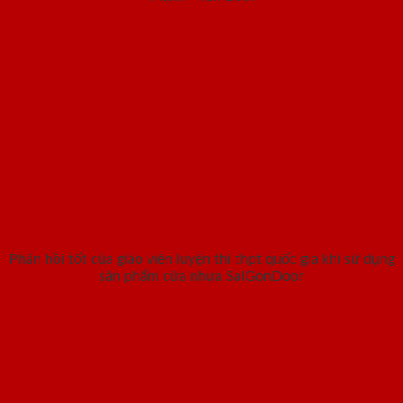
Phản hồi tốt của giáo viên luyện thi thpt quốc gia khi sử dụng
sản phẩm cửa nhựa SaiGonDoor