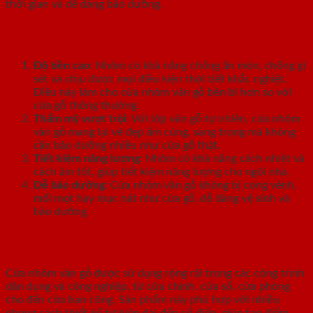
thời gian và dễ dàng bảo dưỡng.
Ưu điểm của cửa nhôm vân gỗ
Độ bền cao
: Nhôm có khả năng chống ăn mòn, chống gỉ
sét và chịu được mọi điều kiện thời tiết khắc nghiệt.
Điều này làm cho cửa nhôm vân gỗ bền bỉ hơn so với
cửa gỗ thông thường.
Thẩm mỹ vượt trội
: Với lớp vân gỗ tự nhiên, cửa nhôm
vân gỗ mang lại vẻ đẹp ấm cúng, sang trọng mà không
cần bảo dưỡng nhiều như cửa gỗ thật.
Tiết kiệm năng lượng
: Nhôm có khả năng cách nhiệt và
cách âm tốt, giúp tiết kiệm năng lượng cho ngôi nhà.
Dễ bảo dưỡng
: Cửa nhôm vân gỗ không bị cong vênh,
mối mọt hay mục nát như cửa gỗ, dễ dàng vệ sinh và
bảo dưỡng.
Ứng dụng trong thiết kế nội thất
Cửa nhôm vân gỗ được sử dụng rộng rãi trong các công trình
dân dụng và công nghiệp, từ cửa chính, cửa sổ, cửa phòng
cho đến cửa ban công. Sản phẩm này phù hợp với nhiều
phong cách thiết kế từ hiện đại đến cổ điển, giúp tạo điểm