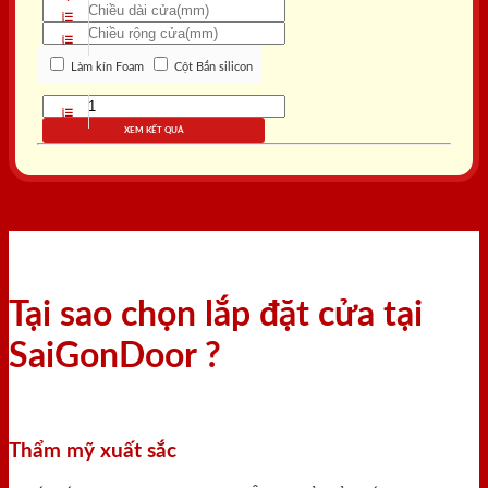
Làm kín Foam
Cột Bắn silicon
XEM KẾT QUẢ
Tại sao chọn lắp đặt cửa tại
SaiGonDoor ?
Thẩm mỹ xuất sắc