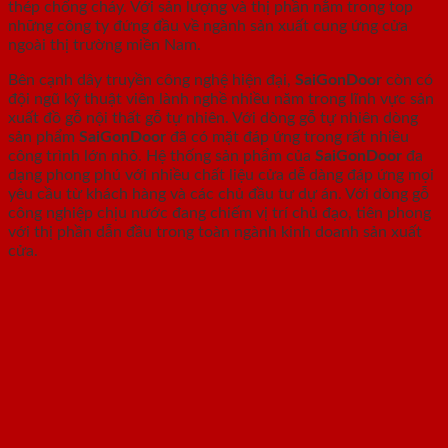
thép chống cháy. Với sản lượng và thị phần nằm trong top
những công ty đứng đầu về ngành sản xuất cung ứng cửa
ngoài thị trường miền Nam.
Bên cạnh dây truyền công nghệ hiện đại,
SaiGonDoor
còn có
đội ngũ kỹ thuật viên lành nghề nhiều năm trong lĩnh vực sản
xuất đồ gỗ nội thất gỗ tự nhiên. Với dòng gỗ tự nhiên dòng
sản phẩm
SaiGonDoor
đã có mặt đáp ứng trong rất nhiều
công trình lớn nhỏ. Hệ thống sản phẩm của
SaiGonDoor
đa
dạng phong phú với nhiều chất liệu cửa dễ dàng đáp ứng mọi
yêu cầu từ khách hàng và các chủ đầu tư dự án. Với dòng gỗ
công nghiệp chịu nước đang chiếm vị trí chủ đạo, tiên phong
với thị phần dẫn đầu trong toàn ngành kinh doanh sản xuất
cửa.