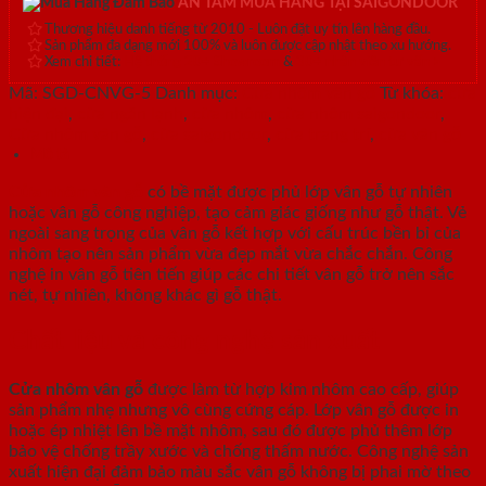
AN TÂM MUA HÀNG TẠI SAIGONDOOR
Thương hiệu danh tiếng từ 2010 - Luôn đặt uy tín lên hàng đầu.
Sản phẩm đa dạng mới 100% và luôn được cập nhật theo xu hướng.
Xem chi tiết:
Hệ thống 20+ Showroom
&
30+ nhân viên tư vấn >
Mã:
SGD-CNVG-5
Danh mục:
Cửa nhôm vân gỗ
Từ khóa:
cửa
hiện đại
,
cửa ngăn lạnh
,
cửa nhôm
,
cửa nhôm saigondoor
,
Cửa nhôm vân gỗ
,
cửa saigondoor
,
cửa trang trí
,
cửa vân gỗ
Mô tả
Cửa nhôm vân gỗ
có bề mặt được phủ lớp vân gỗ tự nhiên
hoặc vân gỗ công nghiệp, tạo cảm giác giống như gỗ thật. Vẻ
ngoài sang trọng của vân gỗ kết hợp với cấu trúc bền bỉ của
nhôm tạo nên sản phẩm vừa đẹp mắt vừa chắc chắn. Công
nghệ in vân gỗ tiên tiến giúp các chi tiết vân gỗ trở nên sắc
nét, tự nhiên, không khác gì gỗ thật.
Chất liệu và công nghệ sản xuất
Cửa nhôm vân gỗ
được làm từ hợp kim nhôm cao cấp, giúp
sản phẩm nhẹ nhưng vô cùng cứng cáp. Lớp vân gỗ được in
hoặc ép nhiệt lên bề mặt nhôm, sau đó được phủ thêm lớp
bảo vệ chống trầy xước và chống thấm nước. Công nghệ sản
xuất hiện đại đảm bảo màu sắc vân gỗ không bị phai mờ theo