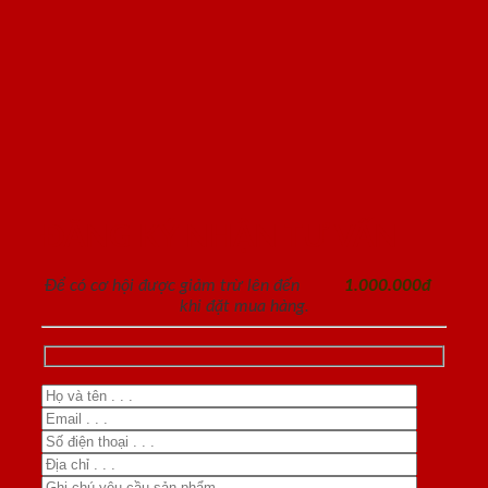
ĐĂNG KÝ NHẬN TƯ VẤN
Để có cơ hội được giảm trừ lên đến
1.000.000đ
khi đặt mua hàng.