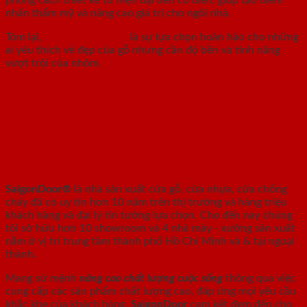
nhấn thẩm mỹ và nâng cao giá trị cho ngôi nhà.
Tóm lại,
cửa nhôm vân gỗ
là sự lựa chọn hoàn hảo cho những
ai yêu thích vẻ đẹp của gỗ nhưng cần độ bền và tính năng
vượt trội của nhôm.
SAIGONDOOR - NHÀ SẢN XUẤT CỬA
GỖ, CỬA NHỰA, CỬA CHỐNG CHÁY
SaigonDoor®
là nhà sản xuất cửa gỗ, cửa nhựa, cửa chống
cháy
đã có uy tín hơn 10 năm trên thị trường và hàng triệu
khách hàng và đại lý tin tưởng lựa chọn. Cho đến nay chúng
tôi sở hữu hơn 10 showroom và 4 nhà máy - xưởng sản xuất
nằm ở vị trí trung tâm thành phố Hồ Chí Minh và & tại ngoại
thành.
Mang sứ mệnh
nâng cao chất lượng cuộc sống
thông qua việc
cung cấp các sản phẩm chất lượng cao, đáp ứng mọi yêu cầu
khắc khe của khách hàng.
SaigonDoor
cam kết đem đến cho