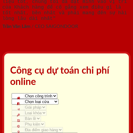
liệu tốt, chúng tôi đã đặt mình vào vị trí
của Khách hàng để cố gắng xem điều gì là
tốt nhất, bền nhất và phải mang đến sự hài
lòng lâu dài nhất"
Trần Văn Lãm
/
CEO SAIGONDOOR
Công cụ dự toán chi phí
online