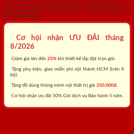
quý khách hàng sự hài lòng tuyệt đối. Cam kết chất lượng
dịch vụ, giá thành & chính sách chăm sóc khách hàng luôn tốt
nhất tại Việt Nam.
Cơ hội nhận ƯU ĐÃI tháng
8/2026
Giảm giá lên đến
25%
khi thiết kế lắp đặt trọn gói.
Tặng phụ kiện, giao miễn phí nội thành HCM (trên 4
bộ).
Tặng đồ dùng thông minh nội thất trị giá
250.000đ.
Cơ hội nhận ưu đãi 50% Gói dịch vụ Bảo hành 5 năm.
Tổng đài: 0818.400.400
Đăng ký tư vấn