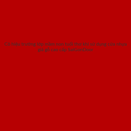
Cô hiệu trưởng lớp mầm non tuổi thơ khi sử dụng cửa nhựa
giả gỗ cao cấp SaiGonDoor