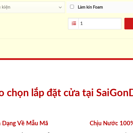
Làm kín Foam
ao chọn lắp đặt cửa tại SaiGon
 Dạng Về Mẫu Mã
Chịu Nước 100