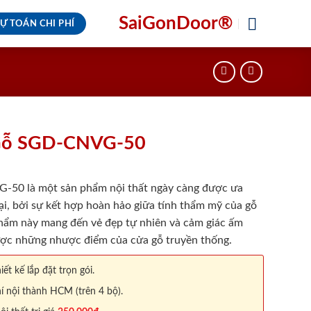
SaiGonDoor®
Ự TOÁN CHI PHÍ
Gỗ SGD-CNVG-50
0 là một sản phẩm nội thất ngày càng được ưa
ại, bởi sự kết hợp hoàn hảo giữa tính thẩm mỹ của gỗ
hẩm này mang đến vẻ đẹp tự nhiên và cảm giác ấm
ược những nhược điểm của cửa gỗ truyền thống.
iết kế lắp đặt trọn gói.
í nội thành HCM (trên 4 bộ).