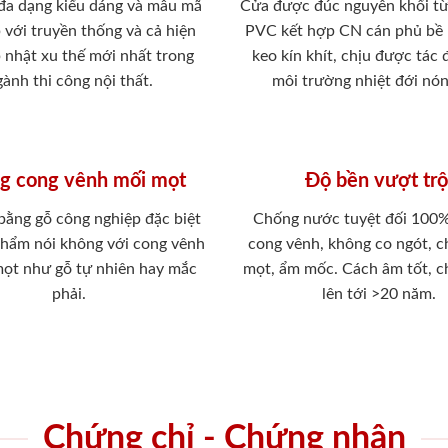
 đa dạng kiểu dáng và mẫu mã
Cửa được đúc nguyên khối từ
 với truyền thống và cả hiện
PVC kết hợp CN cán phủ bề
p nhật xu thế mới nhất trong
keo kín khít, chịu được tác
ành thi công nội thất.
môi trường nhiệt đới nó
g cong vênh mối mọt
Độ bền vượt trộ
 bằng gỗ công nghiệp đặc biệt
Chống nước tuyệt đối 100
phẩm nói không với cong vênh
cong vênh, không co ngót, 
mọt như gỗ tự nhiên hay mắc
mọt, ẩm mốc. Cách âm tốt, c
phải.
lên tới >20 năm.
Chứng chỉ - Chứng nhận