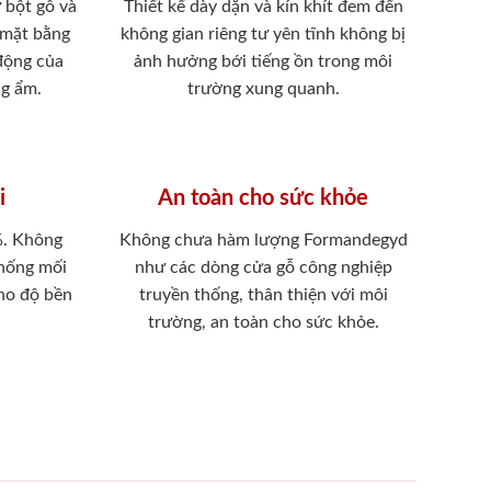
 bột gỗ và
Thiết kế dày dặn và kín khít đem đến
 mặt bằng
không gian riêng tư yên tĩnh không bị
 động của
ảnh hưởng bới tiếng ồn trong môi
ng ẩm.
trường xung quanh.
i
An toàn cho sức khỏe
%. Không
Không chưa hàm lượng Formandegyd
chống mối
như các dòng cửa gỗ công nghiệp
ho độ bền
truyền thống, thân thiện với môi
trường, an toàn cho sức khỏe.