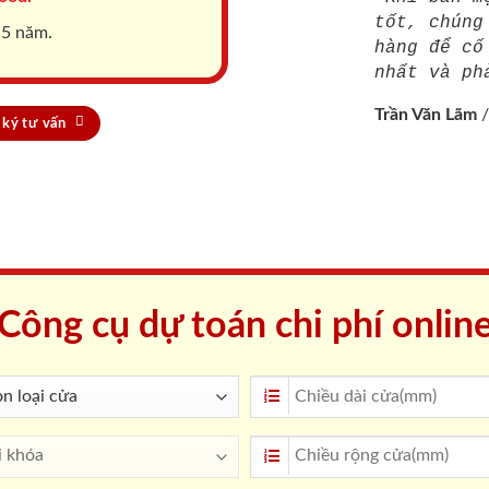
tốt, chúng
 5 năm.
hàng để cố
nhất và ph
Trần Văn Lãm
ký tư vấn
Công cụ dự toán chi phí onlin