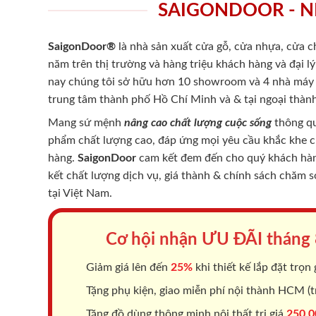
SAIGONDOOR - N
SaigonDoor®
là nhà sản xuất cửa gỗ, cửa nhựa, cửa 
năm trên thị trường và hàng triệu khách hàng và đại l
nay chúng tôi sở hữu hơn 10 showroom và 4 nhà máy -
trung tâm thành phố Hồ Chí Minh và & tại ngoại thành
Mang sứ mệnh
nâng cao chất lượng cuộc sống
thông qu
phẩm chất lượng cao, đáp ứng mọi yêu cầu khắc khe 
hàng.
SaigonDoor
cam kết đem đến cho quý khách hàng
kết chất lượng dịch vụ, giá thành & chính sách chăm 
tại Việt Nam.
Cơ hội nhận ƯU ĐÃI tháng
Giảm giá lên đến
25%
khi thiết kế lắp đặt trọn 
Tặng phụ kiện, giao miễn phí nội thành HCM (tr
Tặng đồ dùng thông minh nội thất trị giá
250.0