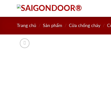
Skip
to
content
Trang chủ
/
Sản phẩm
/
Cửa chống cháy
/
C