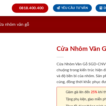
0818.400.400
YÊU CẦU TƯ VẤN
D
ửa nhôm vân gỗ
Cửa Nhôm Vân 
Cửa Nhôm Vân Gỗ SGD-CNVG-5
chuộng trong kiến trúc hiện đ
và độ bền bỉ của nhôm. Sản p
cúng, đồng thời khắc phục đ
Giảm giá lên đến
25%
khi th
Tặng phụ kiện, giao miễn ph