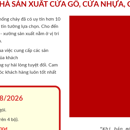
HÀ SẢN XUẤT CỬA GỖ, CỬA NHỰA,
chống cháy
đã có uy tín hơn 10
ý tin tưởng lựa chọn. Cho đến
 xưởng sản xuất nằm ở vị trí
.
a việc cung cấp các sản
của khách
 sự hài lòng tuyệt đối. Cam
sóc khách hàng luôn tốt nhất
8/2026
gói.
ên 4 bộ).
00đ.
"Khi bán m