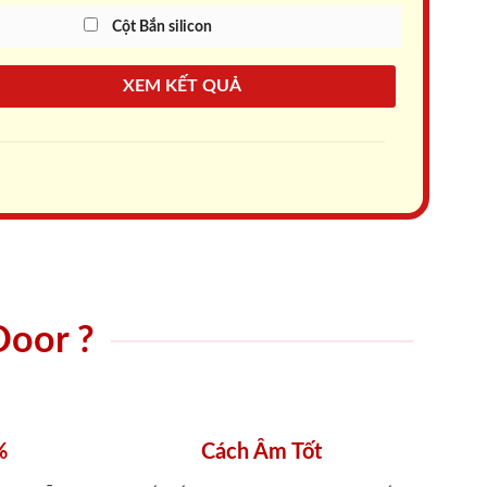
Cột Bắn silicon
XEM KẾT QUẢ
Door ?
%
Cách Âm Tốt