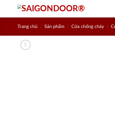
Skip
to
content
Trang chủ
/
Sản phẩm
/
Cửa chống cháy
/
C