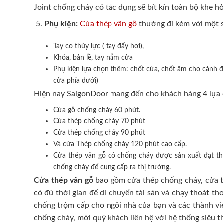
Joint chống cháy có tác dụng sẽ bít kín toàn bộ khe hở
Phụ kiện:
Cửa thép vân gỗ
thường đi kèm với một s
Tay co thủy lực ( tay đẩy hơi),
Khóa, bản lề, tay nắm cửa
Phụ kiện lựa chọn thêm: chốt cửa, chốt âm cho cánh đô
cửa phía dưới)
Hiện nay SaigonDoor mang đến cho khách hàng 4 lựa 
Cửa gỗ chống cháy 60 phút.
Cửa thép chống cháy 70 phút
Cửa thép chống cháy 90 phút
Và cửa Thép chống cháy 120 phút cao cấp.
Cửa thép vân gỗ có chống cháy được sản xuất đạt t
chống cháy để cung cấp ra thị trường.
Cửa thép vân gỗ
bao gồm cửa thép chống cháy, cửa th
có đủ thời gian để di chuyển tài sản và chạy thoát t
chống trộm cấp cho ngôi nhà của bạn và các thành viê
chống cháy, mời quý khách liên hệ với hệ thống siêu t