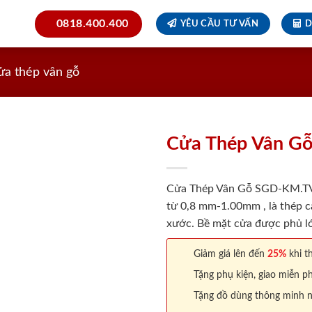
0818.400.400
YÊU CẦU TƯ VẤN
D
ửa thép vân gỗ
Cửa Thép Vân G
Cửa Thép Vân Gỗ SGD-KM.TVG
từ 0,8 mm-1.00mm , là thép c
xước. Bề mặt cửa được phủ lớ
Giảm giá lên đến
25%
khi th
Tặng phụ kiện, giao miễn ph
Tặng đồ dùng thông minh nội