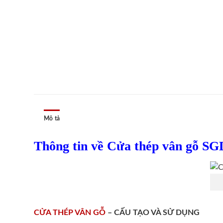
Mô tả
Thông tin về Cửa thép vân gỗ SG
CỬA THÉP VÂN GỖ
– CẤU TẠO VÀ SỬ DỤNG