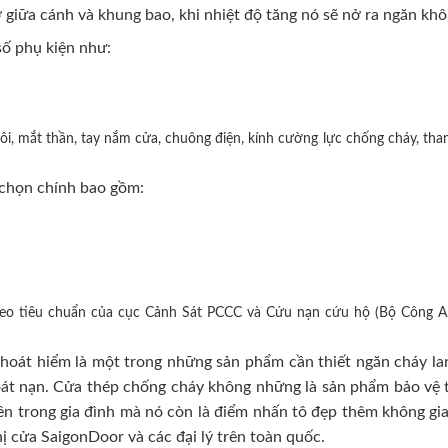
 giữa cánh và khung bao, khi nhiệt độ tăng nó sẽ nở ra ngăn khô
ố phụ kiện như:
i, mắt thần, tay nắm cửa, chuông điện, kính cường lực chống cháy, than
chọn chính bao gồm:
heo tiêu chuẩn của cục Cảnh Sát PCCC và Cứu nạn cứu hộ (Bộ Công A
oát hiểm là một trong những sản phẩm cần thiết ngăn cháy lan
hoát nạn. Cửa thép chống cháy không những là sản phẩm bảo vệ t
n trong gia đình mà nó còn là điểm nhấn tô đẹp thêm không gian 
hị cửa SaigonDoor và các đại lý trên toàn quốc.