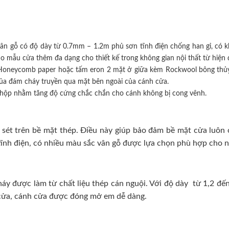
ân gỗ có độ dày từ 0.7mm – 1.2m phủ sơn tĩnh điện chống han gỉ, có k
mẫu cửa thêm đa dạng cho thiết kế trong không gian nội thất từ hiện đ
iệu Honeycomb paper hoặc tấm eron 2 mặt ở giữa kèm Rockwool bông thủy
của đám cháy truyền qua mặt bên ngoài của cánh cửa.
hộp nhằm tăng độ cứng chắc chắn cho cánh không bị cong vênh.
sét trên bề mặt thép. Điều này giúp bảo đảm bề mặt cửa luôn ở 
ĩnh điện, có nhiều màu sắc vân gỗ được lựa chọn phù hợp cho nhi
 được làm từ chất liệu thép cán nguội. Với độ dày từ 1,2 đến
h cửa, cánh cửa được đóng mở em dễ dàng.