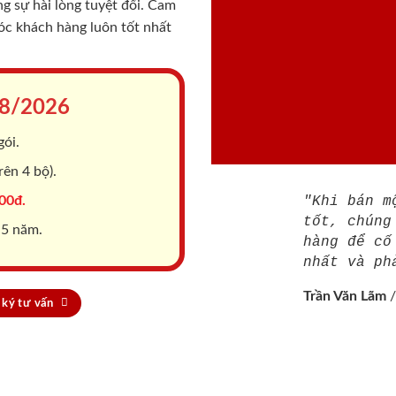
 sự hài lòng tuyệt đối. Cam
sóc khách hàng luôn tốt nhất
8/2026
gói.
ên 4 bộ).
00đ.
"Khi bán m
tốt, chúng
 5 năm.
hàng để cố
nhất và ph
Trần Văn Lãm
ký tư vấn