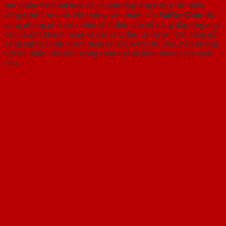
sản phẩm
SaiGonDoor
đã có mặt đáp ứng trong rất nhiều
công trình lớn nhỏ. Hệ thống sản phẩm của
SaiGonDoor
đa
dạng phong phú với nhiều chất liệu cửa dễ dàng đáp ứng mọi
yêu cầu từ khách hàng và các chủ đầu tư dự án. Với dòng gỗ
công nghiệp chịu nước đang chiếm vị trí chủ đạo, tiên phong
với thị phần dẫn đầu trong toàn ngành kinh doanh sản xuất
cửa.