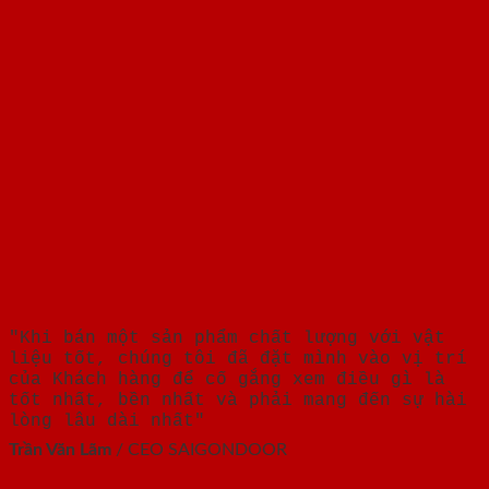
"Khi bán một sản phẩm chất lượng với vật
liệu tốt, chúng tôi đã đặt mình vào vị trí
của Khách hàng để cố gắng xem điều gì là
tốt nhất, bền nhất và phải mang đến sự hài
lòng lâu dài nhất"
Trần Văn Lãm
/
CEO SAIGONDOOR