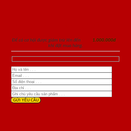
ĐĂNG KÝ NHẬN TƯ VẤN
Để có cơ hội được giảm trừ lên đến
1.000.000đ
khi đặt mua hàng.