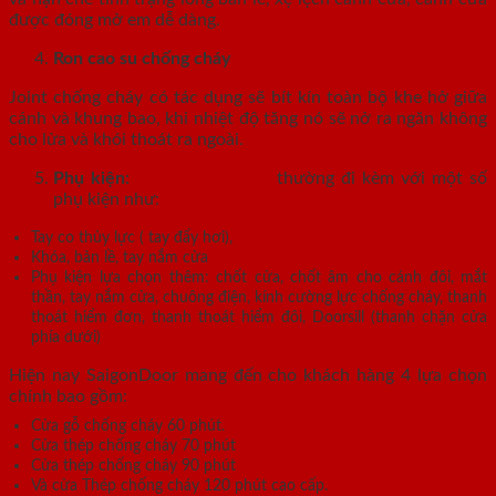
được đóng mở em dễ dàng.
Ron cao su chống cháy
Joint chống cháy có tác dụng sẽ bít kín toàn bộ khe hở giữa
cánh và khung bao, khi nhiệt độ tăng nó sẽ nở ra ngăn không
cho lửa và khói thoát ra ngoài.
Phụ kiện:
Cửa thép vân gỗ
thường đi kèm với một số
phụ kiện như:
Tay co thủy lực ( tay đẩy hơi),
Khóa, bản lề, tay nắm cửa
Phụ kiện lựa chọn thêm: chốt cửa, chốt âm cho cánh đôi, mắt
thần, tay nắm cửa, chuông điện, kính cường lực chống cháy, thanh
thoát hiểm đơn, thanh thoát hiểm đôi, Doorsill (thanh chặn cửa
phía dưới)
Hiện nay SaigonDoor mang đến cho khách hàng 4 lựa chọn
chính bao gồm:
Cửa gỗ chống cháy 60 phút.
Cửa thép chống cháy 70 phút
Cửa thép chống cháy 90 phút
Và cửa Thép chống cháy 120 phút cao cấp.