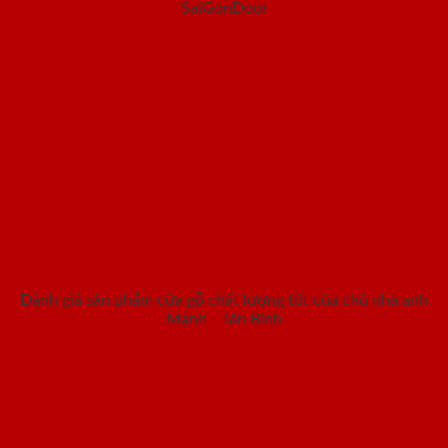
SaiGonDoor
Đánh giá sản phẩm cửa gỗ chất lượng tốt của chủ nhà anh
Mạnh - Tân Bình