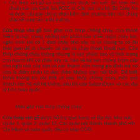
Cửa thép vân gỗ có chống cháy được sản xuất đạt theo tiêu
chuẩn của cục Cảnh Sát PCCC và Cứu nạn cứu hộ (Bộ Công An)
và được cấp giấy chứng nhận kiểm định phương tiện cửa chống
cháy để cung cấp ra thị trường.
Cửa thép vân gỗ
bao gồm cửa thép chống cháy, cửa thoát
hiểm là một trong những sản phẩm cần thiết ngăn cháy lan,
ngăn khói khi có 1 đám cháy nhỏ xảy ra và chúng ta có đủ
thời gian để di chuyển tài sản và chạy thoát thoát nạn. Cửa
thép chống cháy không những là sản phẩm bảo vệ tính mạng
con người khi có cháy xảy ra, bảo vệ tài sản chống trộm cấp
cho ngôi nhà của bạn và các thành viên trong gia đình mà nó
còn là điểm nhấn tô đẹp thêm không gian nội thất. Để biết
thêm thông tin chi tiết về cửa thép chống cháy, mời quý
khách liên hệ với hệ thống siêu thị cửa SaigonDoor và các đại
lý trên toàn quốc.
Mẫu góc cửa thép chống cháy
Cửa thép vân gỗ
được hỗ trợ giao hàng và lắp đặt khu vực
Quận 1, quận 2, quận 12, Các quận nội thành Thành phố Hồ
Chí Minh và toàn quốc đều có ship COD.