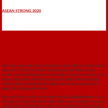
ASEAN STRONG 2020
Nhà máy - Xưởng sản xuất
Nhà máy sản xuất Cửa SaiGonDoor được đặt tại Thạnh Xuân,
Quận 12, TP.Hồ Chí Minh. Với diện tích 20.000 m2, dây
truyền sản xuất đồng bộ các sản phẩm cửa gỗ ,cửa nhựa, cửa
thép chống cháy. Với sản lượng và thị phần nằm trong top
những công ty đứng đầu về ngành sản xuất cung ứng cửa
ngoài thị trường miền Nam.
Bên cạnh dây truyền công nghệ hiện đại,
SaiGonDoor
còn có
đội ngũ kỹ thuật viên lành nghề nhiều năm trong lĩnh vực sản
xuất đồ gỗ nội thất gỗ tự nhiên. Với dòng gỗ tự nhiên dòng