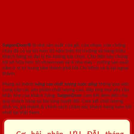
SAIGONDOOR - NHÀ SẢN XUẤT CỬA
GỖ, CỬA NHỰA, CỬA CHỐNG CHÁY
SaigonDoor®
là nhà sản xuất cửa gỗ, cửa nhựa, cửa chống
cháy
đã có uy tín hơn 10 năm trên thị trường và hàng triệu
khách hàng và đại lý tin tưởng lựa chọn. Cho đến nay chúng
tôi sở hữu hơn 10 showroom và 4 nhà máy - xưởng sản xuất
nằm ở vị trí trung tâm thành phố Hồ Chí Minh và & tại ngoại
thành.
Mang sứ mệnh
nâng cao chất lượng cuộc sống
thông qua việc
cung cấp các sản phẩm chất lượng cao, đáp ứng mọi yêu cầu
khắc khe của khách hàng.
SaigonDoor
cam kết đem đến cho
quý khách hàng sự hài lòng tuyệt đối. Cam kết chất lượng
dịch vụ, giá thành & chính sách chăm sóc khách hàng luôn tốt
nhất tại Việt Nam.