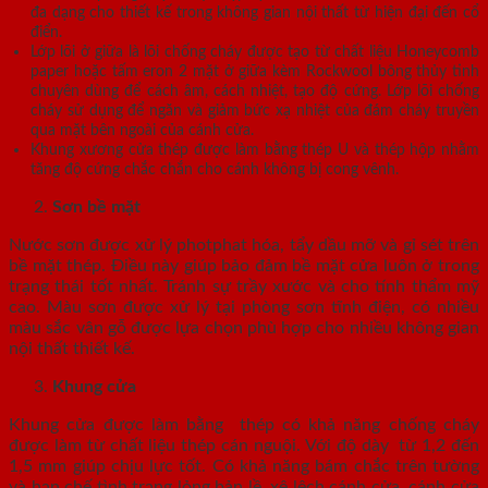
đa dạng cho thiết kế trong không gian nội thất từ hiện đại đến cổ
điển.
Lớp lõi ở giữa là lõi chống cháy được tạo từ chất liệu Honeycomb
paper hoặc tấm eron 2 mặt ở giữa kèm Rockwool bông thủy tinh
chuyên dùng để cách âm, cách nhiệt, tạo độ cứng. Lớp lõi chống
cháy sử dụng để ngăn và giảm bức xạ nhiệt của đám cháy truyền
qua mặt bên ngoài của cánh cửa.
Khung xương cửa thép được làm bằng thép U và thép hộp nhằm
tăng độ cứng chắc chắn cho cánh không bị cong vênh.
Sơn bề mặt
Nước sơn được xử lý photphat hóa, tẩy dầu mỡ và gỉ sét trên
bề mặt thép. Điều này giúp bảo đảm bề mặt cửa luôn ở trong
trạng thái tốt nhất. Tránh sự trầy xước và cho tính thẩm mỹ
cao. Màu sơn được xử lý tại phòng sơn tĩnh điện, có nhiều
màu sắc vân gỗ được lựa chọn phù hợp cho nhiều không gian
nội thất thiết kế.
Khung cửa
Khung cửa được làm bằng thép có khả năng chống cháy
được làm từ chất liệu thép cán nguội. Với độ dày từ 1,2 đến
1,5 mm giúp chịu lực tốt. Có khả năng bám chắc trên tường
và hạn chế tình trạng lỏng bản lề, xệ lệch cánh cửa, cánh cửa