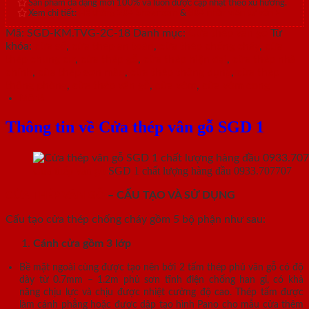
Sản phẩm đa dạng mới 100% và luôn được cập nhật theo xu hướng.
Xem chi tiết:
Hệ thống 20+ Showroom
&
30+ nhân viên tư vấn >
Mã:
SGD-KM.TVG-2C-18
Danh mục:
Cửa thép vân gỗ
Từ
khóa:
cửa sổ
,
cửa thép an toàn
,
cửa thép chống cháy
,
cửa
thép chung cư
,
cửa thép gỗ
,
cửa thép hiện đại
,
cửa thép nhà
chính
,
cửa thép sơn màu
,
cửa thép thông dụng
,
cửa thép
thông phòng
,
cửa thép vân gỗ
,
cửa vòm
,
cửa vòm cong
Mô tả
Thông tin về Cửa thép vân gỗ SGD 1
Cửa thép vân gỗ
SGD 1 chất lượng hàng đầu 0933.707707
CỬA THÉP VÂN GỖ
– CẤU TẠO VÀ SỬ DỤNG
Cấu tạo cửa thép chống cháy gồm 5 bộ phận như sau:
Cánh cửa
gồm 3 lớp
Bề mặt ngoài cùng được tạo nên bởi 2 tấm thép phủ vân gỗ có độ
dày từ 0.7mm – 1.2m phủ sơn tĩnh điện chống han gỉ, có khả
năng chịu lực và chịu được nhiệt cường độ cao. Thép tấm được
làm cánh phẳng hoặc được dập tạo hình Pano cho mẫu cửa thêm