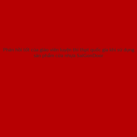
Phản hồi tốt của giáo viên luyện thi thpt quốc gia khi sử dụng
sản phẩm cửa nhựa SaiGonDoor