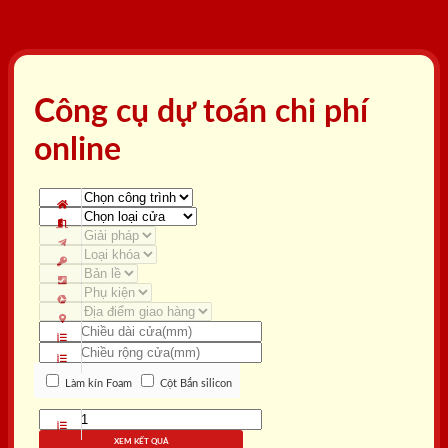
Công cụ dự toán chi phí
online
Làm kín Foam
Cột Bắn silicon
XEM KẾT QUẢ