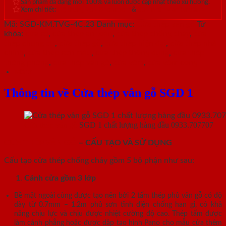
Sản phẩm đa dạng mới 100% và luôn được cập nhật theo xu hướng.
Xem chi tiết:
Hệ thống 20+ Showroom
&
30+ nhân viên tư vấn >
Mã:
SGD-KM.TVG-4C.23
Danh mục:
Cửa thép vân gỗ
Từ
khóa:
cửa sổ
,
cửa thép an toàn
,
cửa thép chống cháy
,
cửa
thép chung cư
,
cửa thép gỗ
,
cửa thép hiện đại
,
cửa thép nhà
chính
,
cửa thép sơn màu
,
cửa thép thông dụng
,
cửa thép
thông phòng
,
cửa thép vân gỗ
,
cửa vòm
,
cửa vòm cong
Mô tả
Thông tin về Cửa thép vân gỗ SGD 1
Cửa thép vân gỗ
SGD 1 chất lượng hàng đầu 0933.707707
CỬA THÉP VÂN GỖ
– CẤU TẠO VÀ SỬ DỤNG
Cấu tạo cửa thép chống cháy gồm 5 bộ phận như sau:
Cánh cửa
gồm 3 lớp
Bề mặt ngoài cùng được tạo nên bởi 2 tấm thép phủ vân gỗ có độ
dày từ 0.7mm – 1.2m phủ sơn tĩnh điện chống han gỉ, có khả
năng chịu lực và chịu được nhiệt cường độ cao. Thép tấm được
làm cánh phẳng hoặc được dập tạo hình Pano cho mẫu cửa thêm