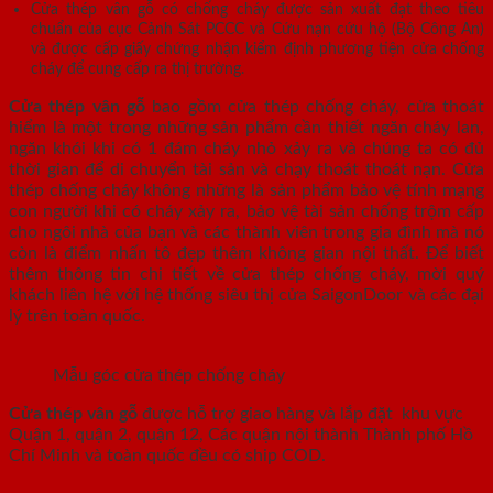
Cửa thép vân gỗ có chống cháy được sản xuất đạt theo tiêu
chuẩn của cục Cảnh Sát PCCC và Cứu nạn cứu hộ (Bộ Công An)
và được cấp giấy chứng nhận kiểm định phương tiện cửa chống
cháy để cung cấp ra thị trường.
Cửa thép vân gỗ
bao gồm cửa thép chống cháy, cửa thoát
hiểm là một trong những sản phẩm cần thiết ngăn cháy lan,
ngăn khói khi có 1 đám cháy nhỏ xảy ra và chúng ta có đủ
thời gian để di chuyển tài sản và chạy thoát thoát nạn. Cửa
thép chống cháy không những là sản phẩm bảo vệ tính mạng
con người khi có cháy xảy ra, bảo vệ tài sản chống trộm cấp
cho ngôi nhà của bạn và các thành viên trong gia đình mà nó
còn là điểm nhấn tô đẹp thêm không gian nội thất. Để biết
thêm thông tin chi tiết về cửa thép chống cháy, mời quý
khách liên hệ với hệ thống siêu thị cửa SaigonDoor và các đại
lý trên toàn quốc.
Mẫu góc cửa thép chống cháy
Cửa thép vân gỗ
được hỗ trợ giao hàng và lắp đặt khu vực
Quận 1, quận 2, quận 12, Các quận nội thành Thành phố Hồ
Chí Minh và toàn quốc đều có ship COD.