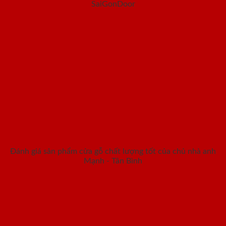
SaiGonDoor
Đánh giá sản phẩm cửa gỗ chất lượng tốt của chủ nhà anh
Mạnh - Tân Bình