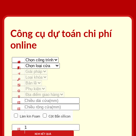
Công cụ dự toán chi phí
online
Làm kín Foam
Cột Bắn silicon
XEM KẾT QUẢ