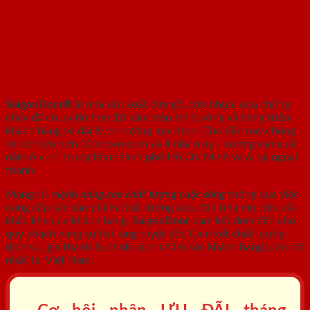
SAIGONDOOR - NHÀ SẢN XUẤT CỬA
GỖ, CỬA NHỰA, CỬA CHỐNG CHÁY
SaigonDoor®
là nhà sản xuất cửa gỗ, cửa nhựa, cửa chống
cháy
đã có uy tín hơn 10 năm trên thị trường và hàng triệu
khách hàng và đại lý tin tưởng lựa chọn. Cho đến nay chúng
tôi sở hữu hơn 10 showroom và 4 nhà máy - xưởng sản xuất
nằm ở vị trí trung tâm thành phố Hồ Chí Minh và & tại ngoại
thành.
Mang sứ mệnh
nâng cao chất lượng cuộc sống
thông qua việc
cung cấp các sản phẩm chất lượng cao, đáp ứng mọi yêu cầu
khắc khe của khách hàng.
SaigonDoor
cam kết đem đến cho
quý khách hàng sự hài lòng tuyệt đối. Cam kết chất lượng
dịch vụ, giá thành & chính sách chăm sóc khách hàng luôn tốt
nhất tại Việt Nam.