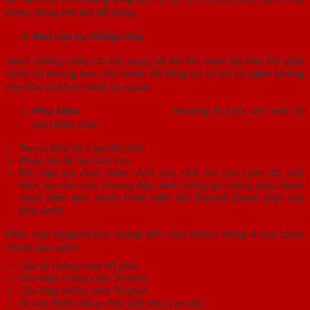
được đóng mở em dễ dàng.
Ron cao su chống cháy
Joint chống cháy có tác dụng sẽ bít kín toàn bộ khe hở giữa
cánh và khung bao, khi nhiệt độ tăng nó sẽ nở ra ngăn không
cho lửa và khói thoát ra ngoài.
Phụ kiện:
Cửa thép vân gỗ
thường đi kèm với một số
phụ kiện như:
Tay co thủy lực ( tay đẩy hơi),
Khóa, bản lề, tay nắm cửa
Phụ kiện lựa chọn thêm: chốt cửa, chốt âm cho cánh đôi, mắt
thần, tay nắm cửa, chuông điện, kính cường lực chống cháy, thanh
thoát hiểm đơn, thanh thoát hiểm đôi, Doorsill (thanh chặn cửa
phía dưới)
Hiện nay SaigonDoor mang đến cho khách hàng 4 lựa chọn
chính bao gồm:
Cửa gỗ chống cháy 60 phút.
Cửa thép chống cháy 70 phút
Cửa thép chống cháy 90 phút
Và cửa Thép chống cháy 120 phút cao cấp.