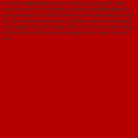
sản phẩm
SaiGonDoor
đã có mặt đáp ứng trong rất nhiều
công trình lớn nhỏ. Hệ thống sản phẩm của
SaiGonDoor
đa
dạng phong phú với nhiều chất liệu cửa dễ dàng đáp ứng mọi
yêu cầu từ khách hàng và các chủ đầu tư dự án. Với dòng gỗ
công nghiệp chịu nước đang chiếm vị trí chủ đạo, tiên phong
với thị phần dẫn đầu trong toàn ngành kinh doanh sản xuất
cửa.