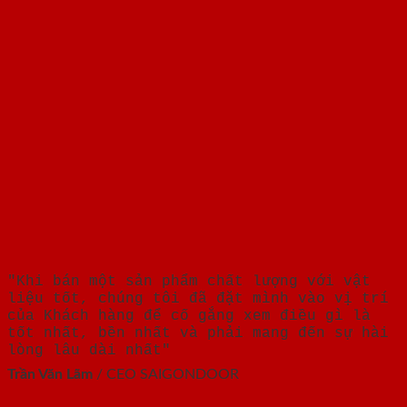
"Khi bán một sản phẩm chất lượng với vật
liệu tốt, chúng tôi đã đặt mình vào vị trí
của Khách hàng để cố gắng xem điều gì là
tốt nhất, bền nhất và phải mang đến sự hài
lòng lâu dài nhất"
Trần Văn Lãm
/
CEO SAIGONDOOR