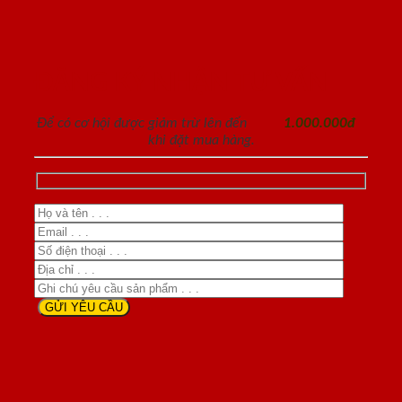
ĐĂNG KÝ NHẬN TƯ VẤN
Để có cơ hội được giảm trừ lên đến
1.000.000đ
khi đặt mua hàng.