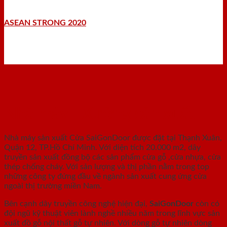
ASEAN STRONG 2020
Nhà máy - Xưởng sản xuất
Nhà máy sản xuất Cửa SaiGonDoor được đặt tại Thạnh Xuân,
Quận 12, TP.Hồ Chí Minh. Với diện tích 20.000 m2, dây
truyền sản xuất đồng bộ các sản phẩm cửa gỗ ,cửa nhựa, cửa
thép chống cháy. Với sản lượng và thị phần nằm trong top
những công ty đứng đầu về ngành sản xuất cung ứng cửa
ngoài thị trường miền Nam.
Bên cạnh dây truyền công nghệ hiện đại,
SaiGonDoor
còn có
đội ngũ kỹ thuật viên lành nghề nhiều năm trong lĩnh vực sản
xuất đồ gỗ nội thất gỗ tự nhiên. Với dòng gỗ tự nhiên dòng