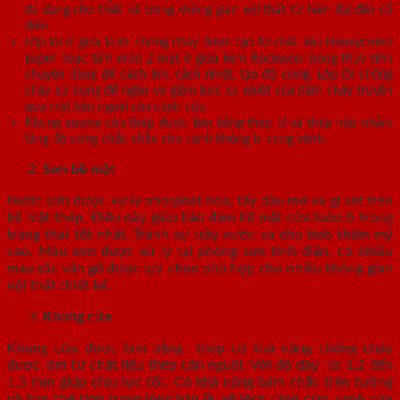
đa dạng cho thiết kế trong không gian nội thất từ hiện đại đến cổ
điển.
Lớp lõi ở giữa là lõi chống cháy được tạo từ chất liệu Honeycomb
paper hoặc tấm eron 2 mặt ở giữa kèm Rockwool bông thủy tinh
chuyên dùng để cách âm, cách nhiệt, tạo độ cứng. Lớp lõi chống
cháy sử dụng để ngăn và giảm bức xạ nhiệt của đám cháy truyền
qua mặt bên ngoài của cánh cửa.
Khung xương cửa thép được làm bằng thép U và thép hộp nhằm
tăng độ cứng chắc chắn cho cánh không bị cong vênh.
Sơn bề mặt
Nước sơn được xử lý photphat hóa, tẩy dầu mỡ và gỉ sét trên
bề mặt thép. Điều này giúp bảo đảm bề mặt cửa luôn ở trong
trạng thái tốt nhất. Tránh sự trầy xước và cho tính thẩm mỹ
cao. Màu sơn được xử lý tại phòng sơn tĩnh điện, có nhiều
màu sắc vân gỗ được lựa chọn phù hợp cho nhiều không gian
nội thất thiết kế.
Khung cửa
Khung cửa được làm bằng thép có khả năng chống cháy
được làm từ chất liệu thép cán nguội. Với độ dày từ 1,2 đến
1,5 mm giúp chịu lực tốt. Có khả năng bám chắc trên tường
và hạn chế tình trạng lỏng bản lề, xệ lệch cánh cửa, cánh cửa