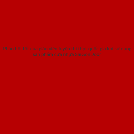
Phản hồi tốt của giáo viên luyện thi thpt quốc gia khi sử dụng
sản phẩm cửa nhựa SaiGonDoor