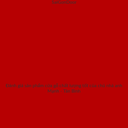
SaiGonDoor
Đánh giá sản phẩm cửa gỗ chất lượng tốt của chủ nhà anh
Mạnh - Tân Bình