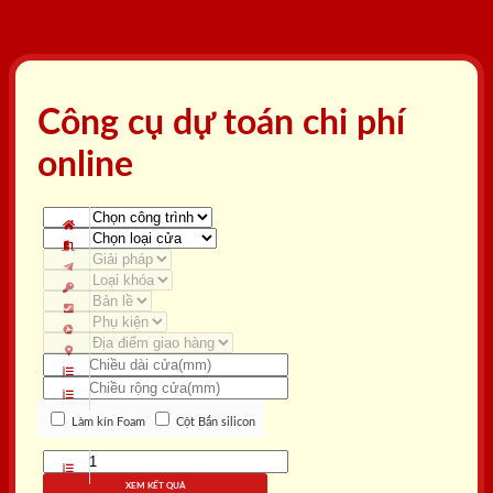
Công cụ dự toán chi phí
online
Làm kín Foam
Cột Bắn silicon
XEM KẾT QUẢ