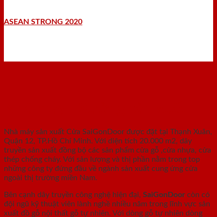
ASEAN STRONG 2020
Nhà máy - Xưởng sản xuất
Nhà máy sản xuất Cửa SaiGonDoor được đặt tại Thạnh Xuân,
Quận 12, TP.Hồ Chí Minh. Với diện tích 20.000 m2, dây
truyền sản xuất đồng bộ các sản phẩm cửa gỗ ,cửa nhựa, cửa
thép chống cháy. Với sản lượng và thị phần nằm trong top
những công ty đứng đầu về ngành sản xuất cung ứng cửa
ngoài thị trường miền Nam.
Bên cạnh dây truyền công nghệ hiện đại,
SaiGonDoor
còn có
đội ngũ kỹ thuật viên lành nghề nhiều năm trong lĩnh vực sản
xuất đồ gỗ nội thất gỗ tự nhiên. Với dòng gỗ tự nhiên dòng