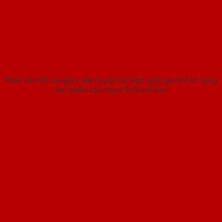
Phản hồi tốt của giáo viên luyện thi thpt quốc gia khi sử dụng
sản phẩm cửa nhựa SaiGonDoor