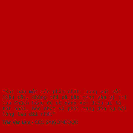
"Khi bán một sản phẩm chất lượng với vật
liệu tốt, chúng tôi đã đặt mình vào vị trí
của Khách hàng để cố gắng xem điều gì là
tốt nhất, bền nhất và phải mang đến sự hài
lòng lâu dài nhất"
Trần Văn Lãm
/
CEO SAIGONDOOR