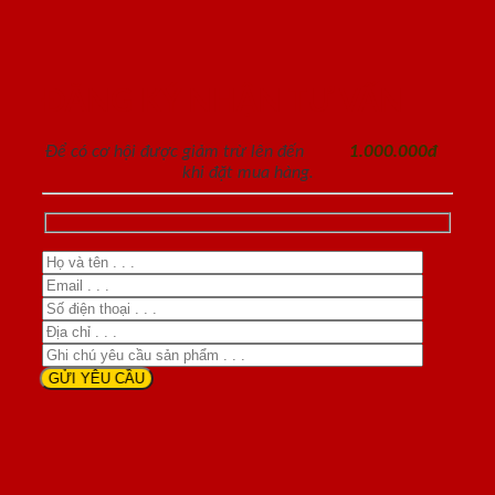
ĐĂNG KÝ NHẬN TƯ VẤN
Để có cơ hội được giảm trừ lên đến
1.000.000đ
khi đặt mua hàng.