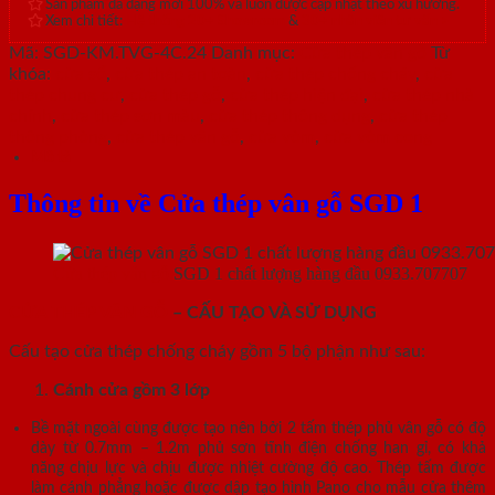
Sản phẩm đa dạng mới 100% và luôn được cập nhật theo xu hướng.
Xem chi tiết:
Hệ thống 20+ Showroom
&
30+ nhân viên tư vấn >
Mã:
SGD-KM.TVG-4C.24
Danh mục:
Cửa thép vân gỗ
Từ
khóa:
cửa sổ
,
cửa thép an toàn
,
cửa thép chống cháy
,
cửa
thép chung cư
,
cửa thép gỗ
,
cửa thép hiện đại
,
cửa thép nhà
chính
,
cửa thép sơn màu
,
cửa thép thông dụng
,
cửa thép
thông phòng
,
cửa thép vân gỗ
,
cửa vòm
,
cửa vòm cong
Mô tả
Thông tin về Cửa thép vân gỗ SGD 1
Cửa thép vân gỗ
SGD 1 chất lượng hàng đầu 0933.707707
CỬA THÉP VÂN GỖ
– CẤU TẠO VÀ SỬ DỤNG
Cấu tạo cửa thép chống cháy gồm 5 bộ phận như sau:
Cánh cửa
gồm 3 lớp
Bề mặt ngoài cùng được tạo nên bởi 2 tấm thép phủ vân gỗ có độ
dày từ 0.7mm – 1.2m phủ sơn tĩnh điện chống han gỉ, có khả
năng chịu lực và chịu được nhiệt cường độ cao. Thép tấm được
làm cánh phẳng hoặc được dập tạo hình Pano cho mẫu cửa thêm