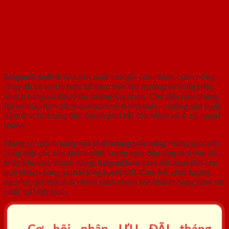
SAIGONDOOR - NHÀ SẢN XUẤT CỬA
GỖ, CỬA NHỰA, CỬA CHỐNG CHÁY
SaigonDoor®
là nhà sản xuất cửa gỗ, cửa nhựa, cửa chống
cháy
đã có uy tín hơn 10 năm trên thị trường và hàng triệu
khách hàng và đại lý tin tưởng lựa chọn. Cho đến nay chúng
tôi sở hữu hơn 10 showroom và 4 nhà máy - xưởng sản xuất
nằm ở vị trí trung tâm thành phố Hồ Chí Minh và & tại ngoại
thành.
Mang sứ mệnh
nâng cao chất lượng cuộc sống
thông qua việc
cung cấp các sản phẩm chất lượng cao, đáp ứng mọi yêu cầu
khắc khe của khách hàng.
SaigonDoor
cam kết đem đến cho
quý khách hàng sự hài lòng tuyệt đối. Cam kết chất lượng
dịch vụ, giá thành & chính sách chăm sóc khách hàng luôn tốt
nhất tại Việt Nam.