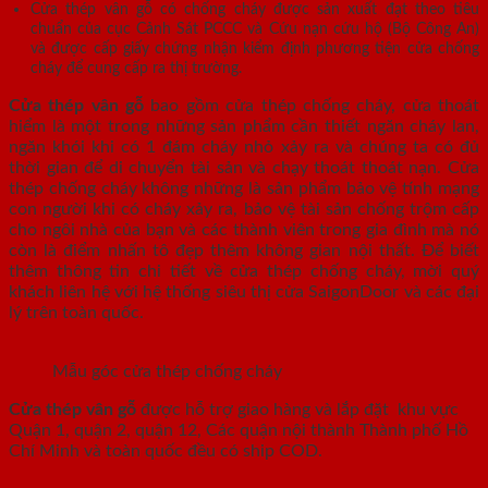
Cửa thép vân gỗ có chống cháy được sản xuất đạt theo tiêu
chuẩn của cục Cảnh Sát PCCC và Cứu nạn cứu hộ (Bộ Công An)
và được cấp giấy chứng nhận kiểm định phương tiện cửa chống
cháy để cung cấp ra thị trường.
Cửa thép vân gỗ
bao gồm cửa thép chống cháy, cửa thoát
hiểm là một trong những sản phẩm cần thiết ngăn cháy lan,
ngăn khói khi có 1 đám cháy nhỏ xảy ra và chúng ta có đủ
thời gian để di chuyển tài sản và chạy thoát thoát nạn. Cửa
thép chống cháy không những là sản phẩm bảo vệ tính mạng
con người khi có cháy xảy ra, bảo vệ tài sản chống trộm cấp
cho ngôi nhà của bạn và các thành viên trong gia đình mà nó
còn là điểm nhấn tô đẹp thêm không gian nội thất. Để biết
thêm thông tin chi tiết về cửa thép chống cháy, mời quý
khách liên hệ với hệ thống siêu thị cửa SaigonDoor và các đại
lý trên toàn quốc.
Mẫu góc cửa thép chống cháy
Cửa thép vân gỗ
được hỗ trợ giao hàng và lắp đặt khu vực
Quận 1, quận 2, quận 12, Các quận nội thành Thành phố Hồ
Chí Minh và toàn quốc đều có ship COD.