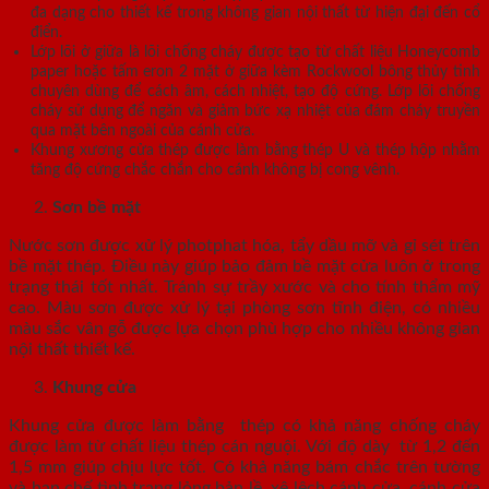
đa dạng cho thiết kế trong không gian nội thất từ hiện đại đến cổ
điển.
Lớp lõi ở giữa là lõi chống cháy được tạo từ chất liệu Honeycomb
paper hoặc tấm eron 2 mặt ở giữa kèm Rockwool bông thủy tinh
chuyên dùng để cách âm, cách nhiệt, tạo độ cứng. Lớp lõi chống
cháy sử dụng để ngăn và giảm bức xạ nhiệt của đám cháy truyền
qua mặt bên ngoài của cánh cửa.
Khung xương cửa thép được làm bằng thép U và thép hộp nhằm
tăng độ cứng chắc chắn cho cánh không bị cong vênh.
Sơn bề mặt
Nước sơn được xử lý photphat hóa, tẩy dầu mỡ và gỉ sét trên
bề mặt thép. Điều này giúp bảo đảm bề mặt cửa luôn ở trong
trạng thái tốt nhất. Tránh sự trầy xước và cho tính thẩm mỹ
cao. Màu sơn được xử lý tại phòng sơn tĩnh điện, có nhiều
màu sắc vân gỗ được lựa chọn phù hợp cho nhiều không gian
nội thất thiết kế.
Khung cửa
Khung cửa được làm bằng thép có khả năng chống cháy
được làm từ chất liệu thép cán nguội. Với độ dày từ 1,2 đến
1,5 mm giúp chịu lực tốt. Có khả năng bám chắc trên tường
và hạn chế tình trạng lỏng bản lề, xệ lệch cánh cửa, cánh cửa