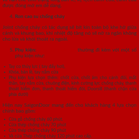
được đóng mở em dễ dàng.
Ron cao su chống cháy
Joint chống cháy có tác dụng sẽ bít kín toàn bộ khe hở giữa
cánh và khung bao, khi nhiệt độ tăng nó sẽ nở ra ngăn không
cho lửa và khói thoát ra ngoài.
Phụ kiện:
Cửa thép vân gỗ
thường đi kèm với một số
phụ kiện như:
Tay co thủy lực ( tay đẩy hơi),
Khóa, bản lề, tay nắm cửa
Phụ kiện lựa chọn thêm: chốt cửa, chốt âm cho cánh đôi, mắt
thần, tay nắm cửa, chuông điện, kính cường lực chống cháy, thanh
thoát hiểm đơn, thanh thoát hiểm đôi, Doorsill (thanh chặn cửa
phía dưới)
Hiện nay SaigonDoor mang đến cho khách hàng 4 lựa chọn
chính bao gồm:
Cửa gỗ chống cháy 60 phút.
Cửa thép chống cháy 70 phút
Cửa thép chống cháy 90 phút
Và cửa Thép chống cháy 120 phút cao cấp.