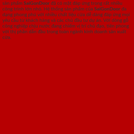
sản phẩm
SaiGonDoor
đã có mặt đáp ứng trong rất nhiều
công trình lớn nhỏ. Hệ thống sản phẩm của
SaiGonDoor
đa
dạng phong phú với nhiều chất liệu cửa dễ dàng đáp ứng mọi
yêu cầu từ khách hàng và các chủ đầu tư dự án. Với dòng gỗ
công nghiệp chịu nước đang chiếm vị trí chủ đạo, tiên phong
với thị phần dẫn đầu trong toàn ngành kinh doanh sản xuất
cửa.