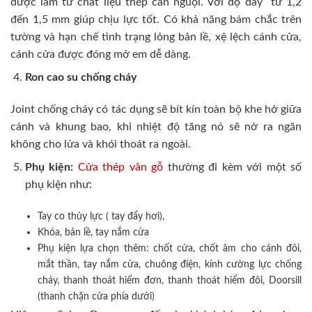
được làm từ chất liệu thép cán nguội. Với độ dày từ 1,2
đến 1,5 mm giúp chịu lực tốt. Có khả năng bám chắc trên
tường và hạn chế tình trạng lỏng bản lề, xệ lệch cánh cửa,
cánh cửa được đóng mở em dễ dàng.
Ron cao su chống cháy
Joint chống cháy có tác dụng sẽ bít kín toàn bộ khe hở giữa
cánh và khung bao, khi nhiệt độ tăng nó sẽ nở ra ngăn
không cho lửa và khói thoát ra ngoài.
Phụ kiện:
Cửa thép vân gỗ
thường đi kèm với một số
phụ kiện như:
Tay co thủy lực ( tay đẩy hơi),
Khóa, bản lề, tay nắm cửa
Phụ kiện lựa chọn thêm: chốt cửa, chốt âm cho cánh đôi,
mắt thần, tay nắm cửa, chuông điện, kính cường lực chống
cháy, thanh thoát hiểm đơn, thanh thoát hiểm đôi, Doorsill
(thanh chặn cửa phía dưới)