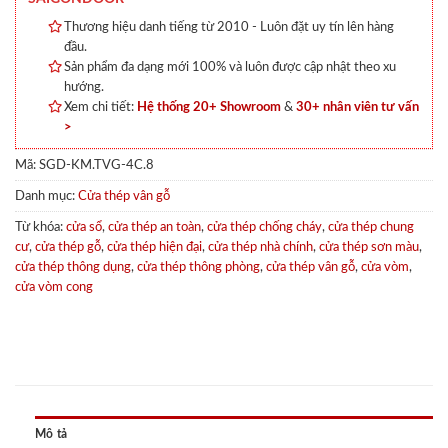
Thương hiệu danh tiếng từ 2010 - Luôn đặt uy tín lên hàng
đầu.
Sản phẩm đa dạng mới 100% và luôn được cập nhật theo xu
hướng.
Xem chi tiết:
Hệ thống 20+ Showroom
&
30+ nhân viên tư vấn
>
Mã:
SGD-KM.TVG-4C.8
Danh mục:
Cửa thép vân gỗ
Từ khóa:
cửa sổ
,
cửa thép an toàn
,
cửa thép chống cháy
,
cửa thép chung
cư
,
cửa thép gỗ
,
cửa thép hiện đại
,
cửa thép nhà chính
,
cửa thép sơn màu
,
cửa thép thông dụng
,
cửa thép thông phòng
,
cửa thép vân gỗ
,
cửa vòm
,
cửa vòm cong
Mô tả