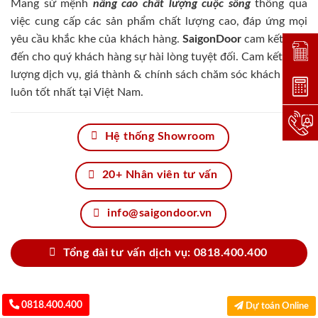
Mang sứ mệnh
nâng cao chất lượng cuộc sống
thông qua
việc cung cấp các sản phẩm chất lượng cao, đáp ứng mọi
yêu cầu khắc khe của khách hàng.
SaigonDoor
cam kết đem
Đặt lị
đến cho quý khách hàng sự hài lòng tuyệt đối. Cam kết chất
lượng dịch vụ, giá thành & chính sách chăm sóc khách hàng
Dự toá
luôn tốt nhất tại Việt Nam.
Hotlin
Hệ thống Showroom
20+ Nhân viên tư vấn
info@saigondoor.vn
Tổng đài tư vấn dịch vụ: 0818.400.400
0818.400.400
Dự toán Online