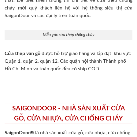
thất. Để biết thêm thông tin chi tiết về cửa thép chống
cháy, mời quý khách liên hệ với hệ thống siêu thị cửa
SaigonDoor và các đại lý trên toàn quốc.
Mẫu góc cửa thép chống cháy
Cửa thép vân gỗ
được hỗ trợ giao hàng và lắp đặt khu vực
Quận 1, quận 2, quận 12, Các quận nội thành Thành phố
Hồ Chí Minh và toàn quốc đều có ship COD.
SAIGONDOOR - NHÀ SẢN XUẤT CỬA
GỖ, CỬA NHỰA, CỬA CHỐNG CHÁY
SaigonDoor®
là nhà sản xuất cửa gỗ, cửa nhựa, cửa chống