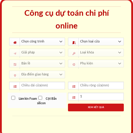
Công cụ dự toán chi phí
online
Làm kín Foam
Cột Bắn
silicon
XEM KẾT QUẢ