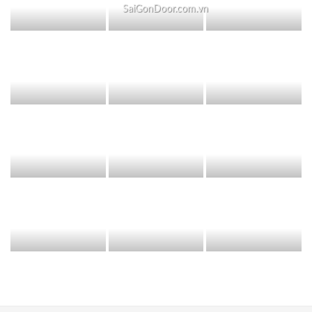
SaiGonDoor.com.vn