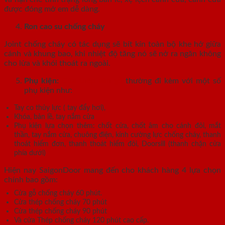
được đóng mở em dễ dàng.
Ron cao su chống cháy
Joint chống cháy có tác dụng sẽ bít kín toàn bộ khe hở giữa
cánh và khung bao, khi nhiệt độ tăng nó sẽ nở ra ngăn không
cho lửa và khói thoát ra ngoài.
Phụ kiện:
Cửa thép vân gỗ
thường đi kèm với một số
phụ kiện như:
Tay co thủy lực ( tay đẩy hơi),
Khóa, bản lề, tay nắm cửa
Phụ kiện lựa chọn thêm: chốt cửa, chốt âm cho cánh đôi, mắt
thần, tay nắm cửa, chuông điện, kính cường lực chống cháy, thanh
thoát hiểm đơn, thanh thoát hiểm đôi, Doorsill (thanh chặn cửa
phía dưới)
Hiện nay SaigonDoor mang đến cho khách hàng 4 lựa chọn
chính bao gồm:
Cửa gỗ chống cháy 60 phút.
Cửa thép chống cháy 70 phút
Cửa thép chống cháy 90 phút
Và cửa Thép chống cháy 120 phút cao cấp.