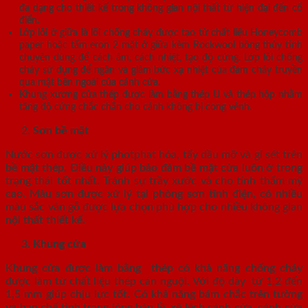
đa dạng cho thiết kế trong không gian nội thất từ hiện đại đến cổ
điển.
Lớp lõi ở giữa là lõi chống cháy được tạo từ chất liệu Honeycomb
paper hoặc tấm eron 2 mặt ở giữa kèm Rockwool bông thủy tinh
chuyên dùng để cách âm, cách nhiệt, tạo độ cứng. Lớp lõi chống
cháy sử dụng để ngăn và giảm bức xạ nhiệt của đám cháy truyền
qua mặt bên ngoài của cánh cửa.
Khung xương cửa thép được làm bằng thép U và thép hộp nhằm
tăng độ cứng chắc chắn cho cánh không bị cong vênh.
Sơn bề mặt
Nước sơn được xử lý photphat hóa, tẩy dầu mỡ và gỉ sét trên
bề mặt thép. Điều này giúp bảo đảm bề mặt cửa luôn ở trong
trạng thái tốt nhất. Tránh sự trầy xước và cho tính thẩm mỹ
cao. Màu sơn được xử lý tại phòng sơn tĩnh điện, có nhiều
màu sắc vân gỗ được lựa chọn phù hợp cho nhiều không gian
nội thất thiết kế.
Khung cửa
Khung cửa được làm bằng thép có khả năng chống cháy
được làm từ chất liệu thép cán nguội. Với độ dày từ 1,2 đến
1,5 mm giúp chịu lực tốt. Có khả năng bám chắc trên tường
và hạn chế tình trạng lỏng bản lề, xệ lệch cánh cửa, cánh cửa