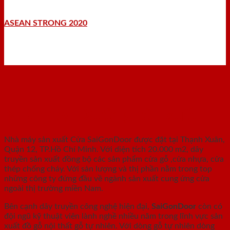
ASEAN STRONG 2020
Nhà máy - Xưởng sản xuất
Nhà máy sản xuất Cửa SaiGonDoor được đặt tại Thạnh Xuân,
Quận 12, TP.Hồ Chí Minh. Với diện tích 20.000 m2, dây
truyền sản xuất đồng bộ các sản phẩm cửa gỗ ,cửa nhựa, cửa
thép chống cháy. Với sản lượng và thị phần nằm trong top
những công ty đứng đầu về ngành sản xuất cung ứng cửa
ngoài thị trường miền Nam.
Bên cạnh dây truyền công nghệ hiện đại,
SaiGonDoor
còn có
đội ngũ kỹ thuật viên lành nghề nhiều năm trong lĩnh vực sản
xuất đồ gỗ nội thất gỗ tự nhiên. Với dòng gỗ tự nhiên dòng