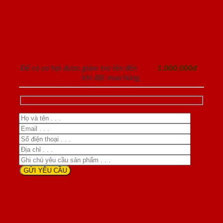
ĐĂNG KÝ NHẬN TƯ VẤN
Để có cơ hội được giảm trừ lên đến
1.000.000đ
khi đặt mua hàng.