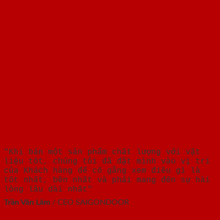
"Khi bán một sản phẩm chất lượng với vật
liệu tốt, chúng tôi đã đặt mình vào vị trí
của Khách hàng để cố gắng xem điều gì là
tốt nhất, bền nhất và phải mang đến sự hài
lòng lâu dài nhất"
Trần Văn Lãm
/
CEO SAIGONDOOR