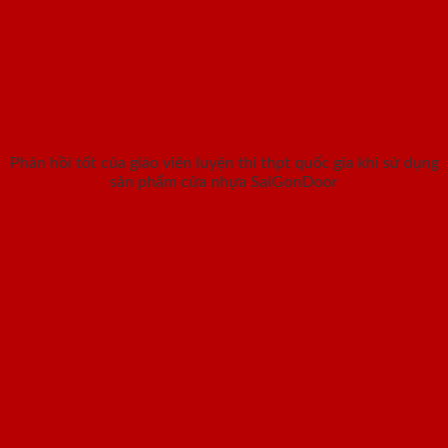
Phản hồi tốt của giáo viên luyện thi thpt quốc gia khi sử dụng
sản phẩm cửa nhựa SaiGonDoor