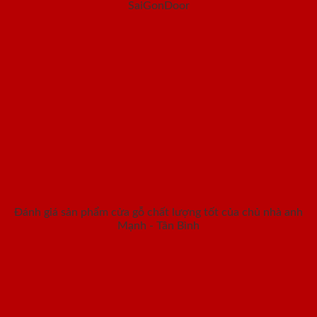
SaiGonDoor
Đánh giá sản phẩm cửa gỗ chất lượng tốt của chủ nhà anh
Mạnh - Tân Bình