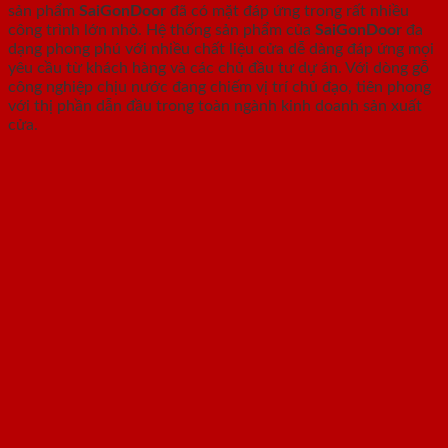
sản phẩm
SaiGonDoor
đã có mặt đáp ứng trong rất nhiều
công trình lớn nhỏ. Hệ thống sản phẩm của
SaiGonDoor
đa
dạng phong phú với nhiều chất liệu cửa dễ dàng đáp ứng mọi
yêu cầu từ khách hàng và các chủ đầu tư dự án. Với dòng gỗ
công nghiệp chịu nước đang chiếm vị trí chủ đạo, tiên phong
với thị phần dẫn đầu trong toàn ngành kinh doanh sản xuất
cửa.