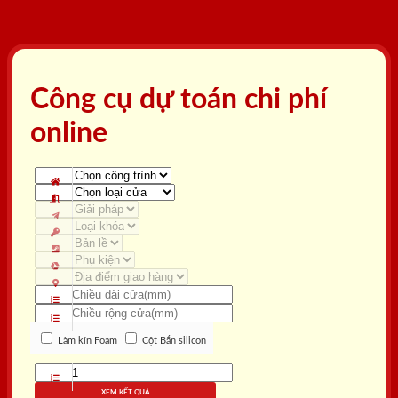
Công cụ dự toán chi phí
online
Làm kín Foam
Cột Bắn silicon
XEM KẾT QUẢ