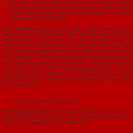
Cửa thép vân gỗ có chống cháy được sản xuất đạt theo tiêu
chuẩn của cục Cảnh Sát PCCC và Cứu nạn cứu hộ (Bộ Công An)
và được cấp giấy chứng nhận kiểm định phương tiện cửa chống
cháy để cung cấp ra thị trường.
Cửa thép vân gỗ
bao gồm cửa thép chống cháy, cửa thoát
hiểm là một trong những sản phẩm cần thiết ngăn cháy lan,
ngăn khói khi có 1 đám cháy nhỏ xảy ra và chúng ta có đủ
thời gian để di chuyển tài sản và chạy thoát thoát nạn. Cửa
thép chống cháy không những là sản phẩm bảo vệ tính mạng
con người khi có cháy xảy ra, bảo vệ tài sản chống trộm cấp
cho ngôi nhà của bạn và các thành viên trong gia đình mà nó
còn là điểm nhấn tô đẹp thêm không gian nội thất. Để biết
thêm thông tin chi tiết về cửa thép chống cháy, mời quý
khách liên hệ với hệ thống siêu thị cửa SaigonDoor và các đại
lý trên toàn quốc.
Mẫu góc cửa thép chống cháy
Cửa thép vân gỗ
được hỗ trợ giao hàng và lắp đặt khu vực
Quận 1, quận 2, quận 12, Các quận nội thành Thành phố Hồ
Chí Minh và toàn quốc đều có ship COD.