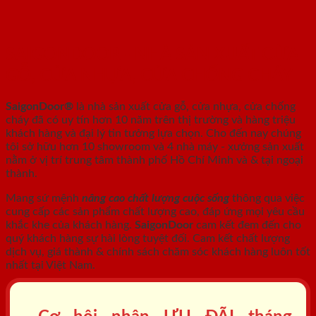
SAIGONDOOR - NHÀ SẢN XUẤT CỬA
GỖ, CỬA NHỰA, CỬA CHỐNG CHÁY
SaigonDoor®
là nhà sản xuất cửa gỗ, cửa nhựa, cửa chống
cháy
đã có uy tín hơn 10 năm trên thị trường và hàng triệu
khách hàng và đại lý tin tưởng lựa chọn. Cho đến nay chúng
tôi sở hữu hơn 10 showroom và 4 nhà máy - xưởng sản xuất
nằm ở vị trí trung tâm thành phố Hồ Chí Minh và & tại ngoại
thành.
Mang sứ mệnh
nâng cao chất lượng cuộc sống
thông qua việc
cung cấp các sản phẩm chất lượng cao, đáp ứng mọi yêu cầu
khắc khe của khách hàng.
SaigonDoor
cam kết đem đến cho
quý khách hàng sự hài lòng tuyệt đối. Cam kết chất lượng
dịch vụ, giá thành & chính sách chăm sóc khách hàng luôn tốt
nhất tại Việt Nam.