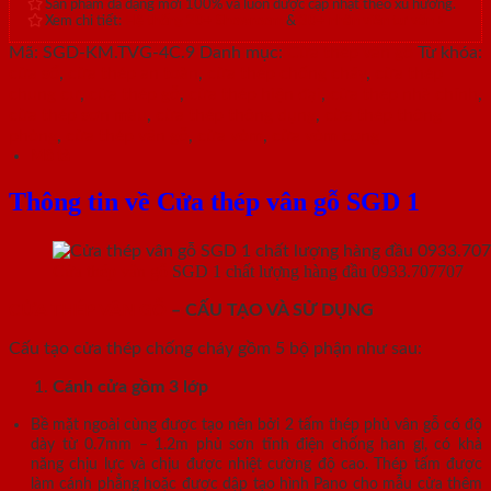
Sản phẩm đa dạng mới 100% và luôn được cập nhật theo xu hướng.
Xem chi tiết:
Hệ thống 20+ Showroom
&
30+ nhân viên tư vấn >
Mã:
SGD-KM.TVG-4C.9
Danh mục:
Cửa thép vân gỗ
Từ khóa:
cửa sổ
,
cửa thép an toàn
,
cửa thép chống cháy
,
cửa thép
chung cư
,
cửa thép gỗ
,
cửa thép hiện đại
,
cửa thép nhà chính
,
cửa thép sơn màu
,
cửa thép thông dụng
,
cửa thép thông
phòng
,
cửa thép vân gỗ
,
cửa vòm
,
cửa vòm cong
Mô tả
Thông tin về Cửa thép vân gỗ SGD 1
Cửa thép vân gỗ
SGD 1 chất lượng hàng đầu 0933.707707
CỬA THÉP VÂN GỖ
– CẤU TẠO VÀ SỬ DỤNG
Cấu tạo cửa thép chống cháy gồm 5 bộ phận như sau:
Cánh cửa
gồm 3 lớp
Bề mặt ngoài cùng được tạo nên bởi 2 tấm thép phủ vân gỗ có độ
dày từ 0.7mm – 1.2m phủ sơn tĩnh điện chống han gỉ, có khả
năng chịu lực và chịu được nhiệt cường độ cao. Thép tấm được
làm cánh phẳng hoặc được dập tạo hình Pano cho mẫu cửa thêm