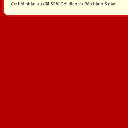
Cơ hội nhận ưu đãi 50% Gói dịch vụ Bảo hành 5 năm.
Tổng đài: 0818.400.400
Đăng ký tư vấn