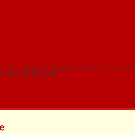
u tốt, chúng tôi đã đặt mình vào vị trí của 
i lòng lâu dài nhất"
ne