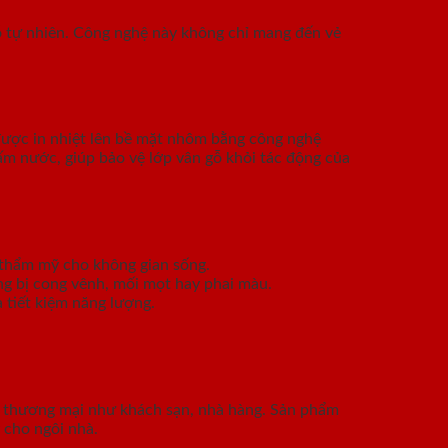
gỗ tự nhiên. Công nghệ này không chỉ mang đến vẻ
được in nhiệt lên bề mặt nhôm bằng công nghệ
ấm nước, giúp bảo vệ lớp vân gỗ khỏi tác động của
rị thẩm mỹ cho không gian sống.
ông bị cong vênh, mối mọt hay phai màu.
 tiết kiệm năng lượng.
nh thương mại như khách sạn, nhà hàng. Sản phẩm
 cho ngôi nhà.