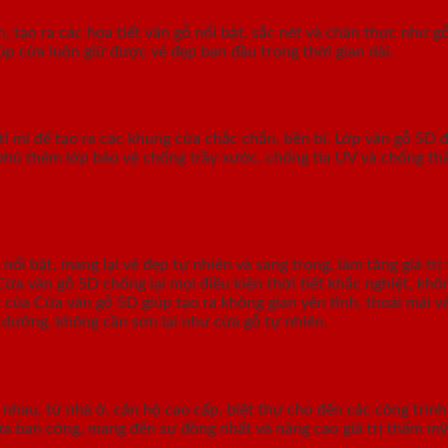
, tạo ra các họa tiết vân gỗ nổi bật, sắc nét và chân thực như 
p cửa luôn giữ được vẻ đẹp ban đầu trong thời gian dài.
ỉ mỉ để tạo ra các khung cửa chắc chắn, bền bỉ. Lớp vân gỗ 5D 
 phủ thêm lớp bảo vệ chống trầy xước, chống tia UV và chống th
 nổi bật, mang lại vẻ đẹp tự nhiên và sang trọng, làm tăng giá t
ửa vân gỗ 5D chống lại mọi điều kiện thời tiết khắc nghiệt, kh
 của Cửa vân gỗ 5D giúp tạo ra không gian yên tĩnh, thoải mái và
 dưỡng, không cần sơn lại như cửa gỗ tự nhiên.
 nhau, từ nhà ở, căn hộ cao cấp, biệt thự cho đến các công trì
ửa ban công, mang đến sự đồng nhất và nâng cao giá trị thẩm mỹ