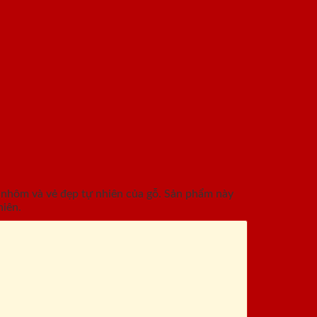
 nhôm và vẻ đẹp tự nhiên của gỗ. Sản phẩm này
hiên.