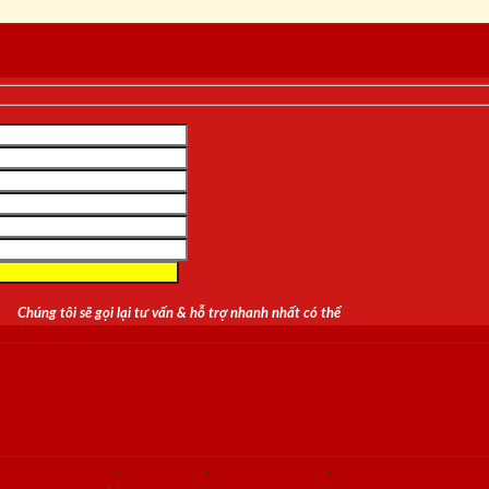
Chúng tôi sẽ gọi lại tư vấn & hỗ trợ nhanh nhất có thể
 5D saigondoor
,
cửa vân gỗ
,
Cửa vân gỗ 5D
,
cửa vân gỗ 5D saig