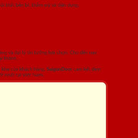
i thất bền bỉ, thẩm mỹ và tiện dụng.
àng và đại lý tin tưởng lựa chọn. Cho đến nay
i thành.
c khe của khách hàng.
SaigonDoor
cam kết đem
t nhất tại Việt Nam.