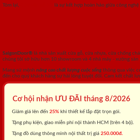
Tóm lại,
Cửa vân gỗ 5D
là sự kết hợp hoàn hảo giữa công nghệ 
SAIGONDOOR - NHÀ SẢN XUẤT CỬA 
SaigonDoor®
là nhà sản xuất cửa gỗ, cửa nhựa, cửa chống ch
chúng tôi sở hữu hơn 10 showroom và 4 nhà máy - xưởng sản xu
Mang sứ mệnh
nâng cao chất lượng cuộc sống
thông qua việc c
đến cho quý khách hàng sự hài lòng tuyệt đối. Cam kết chất lư
Cơ hội nhận ƯU ĐÃI tháng
8/2026
Giảm giá lên đến
25%
khi thiết kế lắp đặt trọn gói.
Tặng phụ kiện, giao miễn phí nội thành HCM (trên 4 bộ).
Tặng đồ dùng thông minh nội thất trị giá
250.000đ.