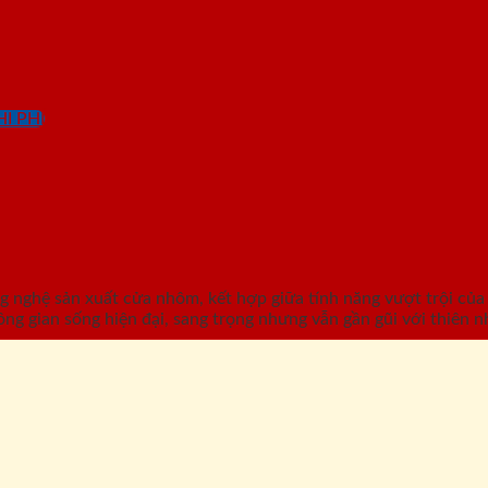
I PHÍ
 nghệ sản xuất cửa nhôm, kết hợp giữa tính năng vượt trội của
 gian sống hiện đại, sang trọng nhưng vẫn gần gũi với thiên n