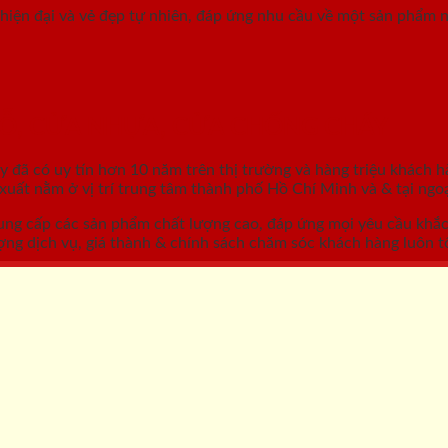
hiện đại và vẻ đẹp tự nhiên, đáp ứng nhu cầu về một sản phẩm nộ
GỖ, CỬA NHỰA, CỬA CHỐNG CHÁY
áy
đã có uy tín hơn 10 năm trên thị trường và hàng triệu khách h
ất nằm ở vị trí trung tâm thành phố Hồ Chí Minh và & tại ngoạ
ung cấp các sản phẩm chất lượng cao, đáp ứng mọi yêu cầu khắ
ợng dịch vụ, giá thành & chính sách chăm sóc khách hàng luôn tố