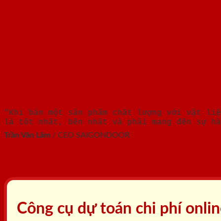
"Khi bán một sản phẩm chất lượng với vật liệ
là tốt nhất, bền nhất và phải mang đến sự hà
Trần Văn Lãm
/
CEO SAIGONDOOR
Công cụ dự toán chi phí onli