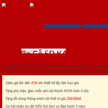
Skip
to
content
SaiGonDoor®
Trang chủ
/
Sản phẩm
/
Cửa chống cháy
/
Cửa vân gỗ 5D
0818.400.400
YÊU CẦU TƯ VẤN
DỰ TOÁN CH
SaiGonDoor®
Tìm
Cửa Vân Gỗ 5D KA-1.01T
kiếm:
Cửa Vân Gỗ 5D KA-1.01T là một bước tiến vượt bậc trong công
mang đến sự lựa chọn hoàn hảo cho những ai muốn có một không
Giảm giá lên đến
25%
khi thiết kế lắp đặt trọn gói.
Tặng phụ kiện, giao miễn phí nội thành HCM (trên 4 bộ).
Tặng đồ dùng thông minh nội thất trị giá
250.000đ.
Cơ hội nhận ưu đãi 50% Gói dịch vụ Bảo hành 5 năm.