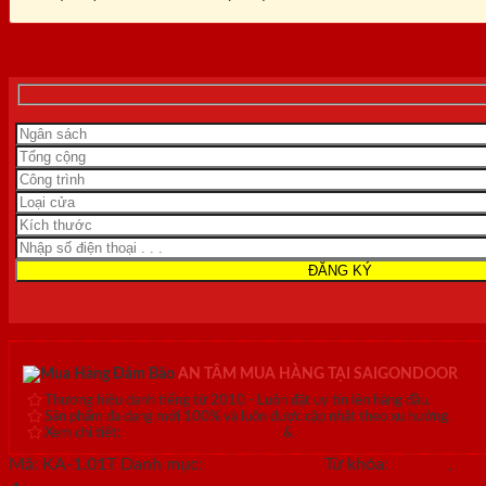
0818.400.400
AN TÂM MUA HÀNG TẠI SAIGONDOOR
Thương hiệu danh tiếng từ 2010 - Luôn đặt uy tín lên hàng đầu.
Sản phẩm đa dạng mới 100% và luôn được cập nhật theo xu hướng.
Xem chi tiết:
Hệ thống 20+ Showroom
&
30+ nhân viên tư vấn >
Mã:
KA-1.01T
Danh mục:
Cửa vân gỗ 5D
Từ khóa:
cửa 5D
,
cửa
Mô tả