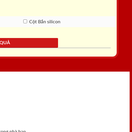
Cột Bắn silicon
 QUẢ
rong nhà bạn.