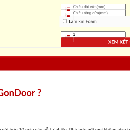
Làm kín Foam
XEM KẾT
aiGonDoor ?
g với hơn 10 màu vân gỗ tự nhiên. Phù hợp với mọi không gian t