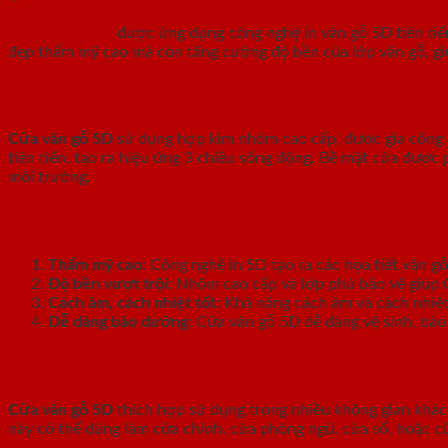
Cửa vân gỗ 5D
được ứng dụng công nghệ in vân gỗ 5D tiên tiến
đẹp thẩm mỹ cao mà còn tăng cường độ bền của lớp vân gỗ, giú
Chất liệu và công nghệ sản xuất
Cửa vân gỗ 5D
sử dụng hợp kim nhôm cao cấp, được gia công t
tiên tiến, tạo ra hiệu ứng 3 chiều sống động. Bề mặt cửa được
môi trường.
Ưu điểm của Cửa vân gỗ 5D
Thẩm mỹ cao
: Công nghệ in 5D tạo ra các họa tiết vân gỗ
Độ bền vượt trội
: Nhôm cao cấp và lớp phủ bảo vệ giúp C
Cách âm, cách nhiệt tốt
: Khả năng cách âm và cách nhiệt
Dễ dàng bảo dưỡng
: Cửa vân gỗ 5D dễ dàng vệ sinh, bảo
Ứng dụng trong thiết kế nội thất
Cửa vân gỗ 5D
thích hợp sử dụng trong nhiều không gian khác
này có thể dùng làm cửa chính, cửa phòng ngủ, cửa sổ, hoặc c