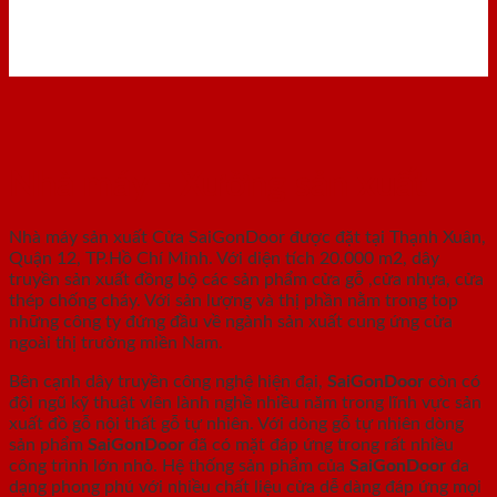
Nhà máy - Xưởng sản xuất
Nhà máy sản xuất Cửa SaiGonDoor được đặt tại Thạnh Xuân,
Quận 12, TP.Hồ Chí Minh. Với diện tích 20.000 m2, dây
truyền sản xuất đồng bộ các sản phẩm cửa gỗ ,cửa nhựa, cửa
thép chống cháy. Với sản lượng và thị phần nằm trong top
những công ty đứng đầu về ngành sản xuất cung ứng cửa
ngoài thị trường miền Nam.
Bên cạnh dây truyền công nghệ hiện đại,
SaiGonDoor
còn có
đội ngũ kỹ thuật viên lành nghề nhiều năm trong lĩnh vực sản
xuất đồ gỗ nội thất gỗ tự nhiên. Với dòng gỗ tự nhiên dòng
sản phẩm
SaiGonDoor
đã có mặt đáp ứng trong rất nhiều
công trình lớn nhỏ. Hệ thống sản phẩm của
SaiGonDoor
đa
dạng phong phú với nhiều chất liệu cửa dễ dàng đáp ứng mọi