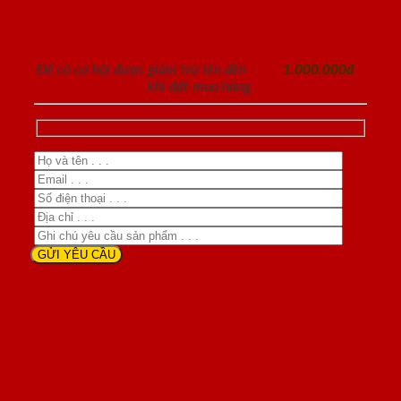
ĐĂNG KÝ NHẬN TƯ VẤN
Để có cơ hội được giảm trừ lên đến
1.000.000đ
khi đặt mua hàng.