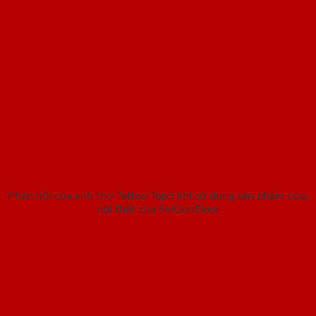
Phản hồi của anh thợ Tattoo Top5 khi sử dụng sản phẩm cửa,
nội thất của SaiGonDoor