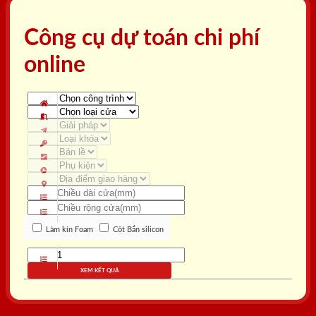
Công cụ dự toán chi phí
online
Làm kín Foam
Cột Bắn silicon
XEM KẾT QUẢ