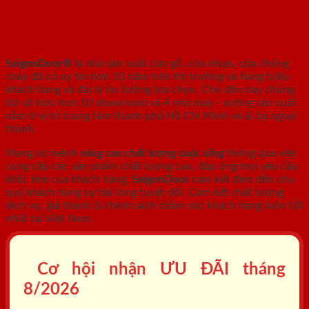
SAIGONDOOR - NHÀ SẢN XUẤT CỬA
GỖ, CỬA NHỰA, CỬA CHỐNG CHÁY
SaigonDoor®
là nhà sản xuất cửa gỗ, cửa nhựa, cửa chống
cháy
đã có uy tín hơn 10 năm trên thị trường và hàng triệu
khách hàng và đại lý tin tưởng lựa chọn. Cho đến nay chúng
tôi sở hữu hơn 10 showroom và 4 nhà máy - xưởng sản xuất
nằm ở vị trí trung tâm thành phố Hồ Chí Minh và & tại ngoại
thành.
Mang sứ mệnh
nâng cao chất lượng cuộc sống
thông qua việc
cung cấp các sản phẩm chất lượng cao, đáp ứng mọi yêu cầu
khắc khe của khách hàng.
SaigonDoor
cam kết đem đến cho
quý khách hàng sự hài lòng tuyệt đối. Cam kết chất lượng
dịch vụ, giá thành & chính sách chăm sóc khách hàng luôn tốt
nhất tại Việt Nam.
Cơ hội nhận ƯU ĐÃI tháng
8/2026