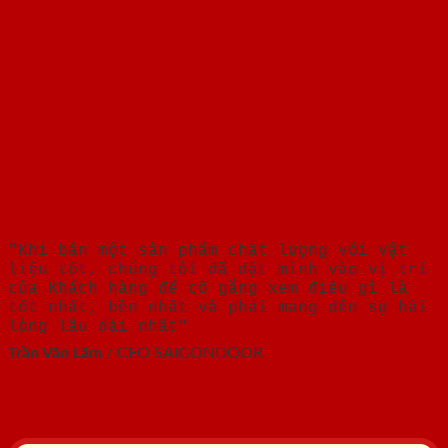
"Khi bán một sản phẩm chất lượng với vật
liệu tốt, chúng tôi đã đặt mình vào vị trí
của Khách hàng để cố gắng xem điều gì là
tốt nhất, bền nhất và phải mang đến sự hài
lòng lâu dài nhất"
Trần Văn Lãm
/
CEO SAIGONDOOR