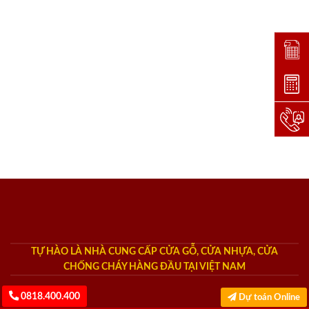
Đặt lị
Dự toá
Hotlin
TỰ HÀO LÀ NHÀ CUNG CẤP CỬA GỖ, CỬA NHỰA, CỬA
CHỐNG CHÁY HÀNG ĐẦU TẠI VIỆT NAM
0818.400.400
Dự toán Online