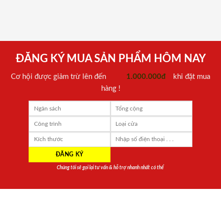
ĐĂNG KÝ MUA SẢN PHẨM HÔM NAY
Cơ hội được giảm trừ lên đến
1.000.000đ
khi đặt mua
hàng !
Chúng tôi sẽ gọi lại tư vấn & hỗ trợ nhanh nhất có thể