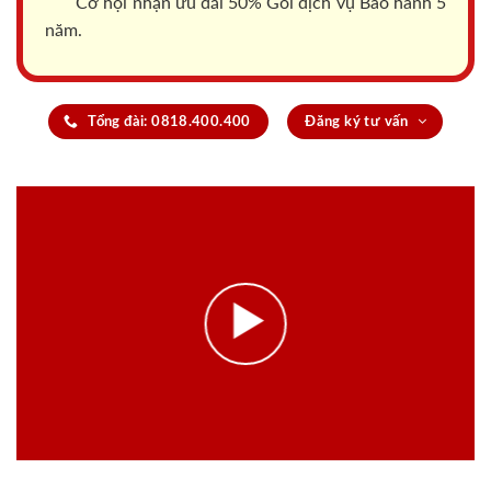
Cơ hội nhận ưu đãi 50% Gói dịch vụ Bảo hành 5
năm.
Tổng đài: 0818.400.400
Đăng ký tư vấn