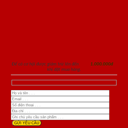
ĐĂNG KÝ NHẬN TƯ VẤN
Để có cơ hội được giảm trừ lên đến
1.000.000đ
khi đặt mua hàng.