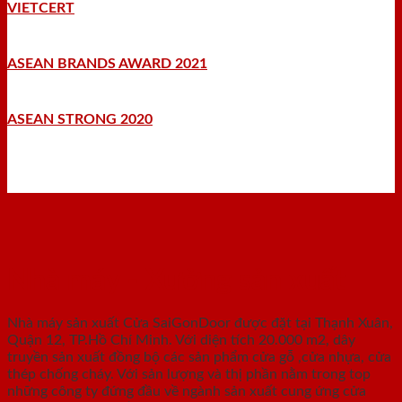
VIETCERT
ASEAN BRANDS AWARD 2021
ASEAN STRONG 2020
Nhà máy - Xưởng sản xuất
Nhà máy sản xuất Cửa SaiGonDoor được đặt tại Thạnh Xuân,
Quận 12, TP.Hồ Chí Minh. Với diện tích 20.000 m2, dây
truyền sản xuất đồng bộ các sản phẩm cửa gỗ ,cửa nhựa, cửa
thép chống cháy. Với sản lượng và thị phần nằm trong top
những công ty đứng đầu về ngành sản xuất cung ứng cửa