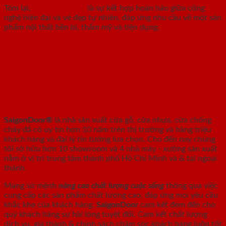
Tóm lại,
Cửa vân gỗ 5D
là sự kết hợp hoàn hảo giữa công
nghệ hiện đại và vẻ đẹp tự nhiên, đáp ứng nhu cầu về một sản
phẩm nội thất bền bỉ, thẩm mỹ và tiện dụng.
SAIGONDOOR - NHÀ SẢN XUẤT CỬA
GỖ, CỬA NHỰA, CỬA CHỐNG CHÁY
SaigonDoor®
là nhà sản xuất cửa gỗ, cửa nhựa, cửa chống
cháy
đã có uy tín hơn 10 năm trên thị trường và hàng triệu
khách hàng và đại lý tin tưởng lựa chọn. Cho đến nay chúng
tôi sở hữu hơn 10 showroom và 4 nhà máy - xưởng sản xuất
nằm ở vị trí trung tâm thành phố Hồ Chí Minh và & tại ngoại
thành.
Mang sứ mệnh
nâng cao chất lượng cuộc sống
thông qua việc
cung cấp các sản phẩm chất lượng cao, đáp ứng mọi yêu cầu
khắc khe của khách hàng.
SaigonDoor
cam kết đem đến cho
quý khách hàng sự hài lòng tuyệt đối. Cam kết chất lượng
dịch vụ, giá thành & chính sách chăm sóc khách hàng luôn tốt