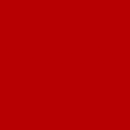
Khách hàng nói gì khi sử dụng
sản phẩm cửa SaiGonDoor ?