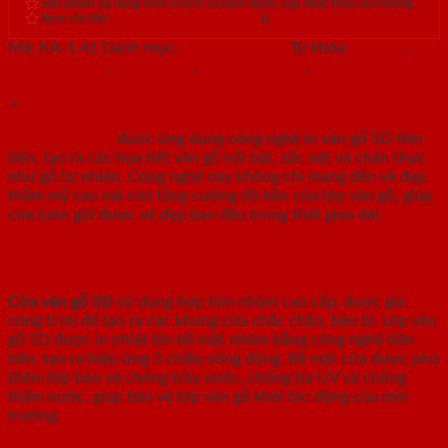
Sản phẩm đa dạng mới 100% và luôn được cập nhật theo xu hướng.
Xem chi tiết:
Hệ thống 20+ Showroom
&
30+ nhân viên tư vấn >
Mã:
KA-1.41
Danh mục:
Cửa vân gỗ 5D
Từ khóa:
cửa 5D
,
cửa
5D saigondoor
,
cửa vân gỗ
,
Cửa vân gỗ 5D
,
cửa vân gỗ 5D
saigondoor
Mô tả
Cửa vân gỗ 5D
được ứng dụng công nghệ in vân gỗ 5D tiên
tiến, tạo ra các họa tiết vân gỗ nổi bật, sắc nét và chân thực
như gỗ tự nhiên. Công nghệ này không chỉ mang đến vẻ đẹp
thẩm mỹ cao mà còn tăng cường độ bền của lớp vân gỗ, giúp
cửa luôn giữ được vẻ đẹp ban đầu trong thời gian dài.
Chất liệu và công nghệ sản xuất
Cửa vân gỗ 5D
sử dụng hợp kim nhôm cao cấp, được gia
công tỉ mỉ để tạo ra các khung cửa chắc chắn, bền bỉ. Lớp vân
gỗ 5D được in nhiệt lên bề mặt nhôm bằng công nghệ tiên
tiến, tạo ra hiệu ứng 3 chiều sống động. Bề mặt cửa được phủ
thêm lớp bảo vệ chống trầy xước, chống tia UV và chống
thấm nước, giúp bảo vệ lớp vân gỗ khỏi tác động của môi
trường.