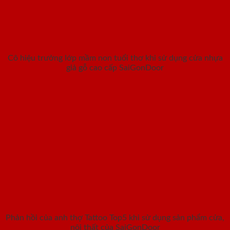
Cô hiệu trưởng lớp mầm non tuổi thơ khi sử dụng cửa nhựa
giả gỗ cao cấp SaiGonDoor
Phản hồi của anh thợ Tattoo Top5 khi sử dụng sản phẩm cửa,
nội thất của SaiGonDoor