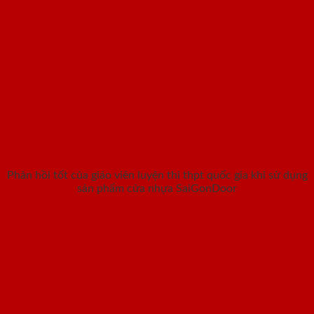
Phản hồi tốt của giáo viên luyện thi thpt quốc gia khi sử dụng
sản phẩm cửa nhựa SaiGonDoor