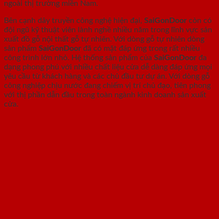
ngoài thị trường miền Nam.
Bên cạnh dây truyền công nghệ hiện đại,
SaiGonDoor
còn có
đội ngũ kỹ thuật viên lành nghề nhiều năm trong lĩnh vực sản
xuất đồ gỗ nội thất gỗ tự nhiên. Với dòng gỗ tự nhiên dòng
sản phẩm
SaiGonDoor
đã có mặt đáp ứng trong rất nhiều
công trình lớn nhỏ. Hệ thống sản phẩm của
SaiGonDoor
đa
dạng phong phú với nhiều chất liệu cửa dễ dàng đáp ứng mọi
yêu cầu từ khách hàng và các chủ đầu tư dự án. Với dòng gỗ
công nghiệp chịu nước đang chiếm vị trí chủ đạo, tiên phong
với thị phần dẫn đầu trong toàn ngành kinh doanh sản xuất
cửa.