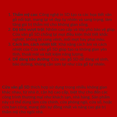
Ưu điểm của Cửa vân gỗ 5D
Thẩm mỹ cao
: Công nghệ in 5D tạo ra các họa tiết vân
gỗ nổi bật, mang lại vẻ đẹp tự nhiên và sang trọng, làm
tăng giá trị thẩm mỹ cho không gian sống.
Độ bền vượt trội
: Nhôm cao cấp và lớp phủ bảo vệ giúp
Cửa vân gỗ 5D chống lại mọi điều kiện thời tiết khắc
nghiệt, không bị cong vênh, mối mọt hay phai màu.
Cách âm, cách nhiệt tốt
: Khả năng cách âm và cách
nhiệt của Cửa vân gỗ 5D giúp tạo ra không gian yên
tĩnh, thoải mái và tiết kiệm năng lượng.
Dễ dàng bảo dưỡng
: Cửa vân gỗ 5D dễ dàng vệ sinh,
bảo dưỡng, không cần sơn lại như cửa gỗ tự nhiên.
Ứng dụng trong thiết kế nội thất
Cửa vân gỗ 5D
thích hợp sử dụng trong nhiều không gian
khác nhau, từ nhà ở, căn hộ cao cấp, biệt thự cho đến các
công trình thương mại như khách sạn, nhà hàng. Sản phẩm
này có thể dùng làm cửa chính, cửa phòng ngủ, cửa sổ, hoặc
cửa ban công, mang đến sự đồng nhất và nâng cao giá trị
thẩm mỹ cho ngôi nhà.