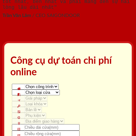
tốt nhất, bền nhất và phải mang đến sự hài
lòng lâu dài nhất"
Trần Văn Lãm
/
CEO SAIGONDOOR
Công cụ dự toán chi phí
online