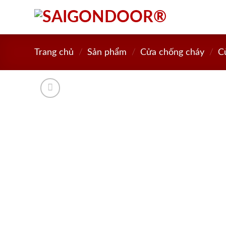
Skip
to
content
Trang chủ
/
Sản phẩm
/
Cửa chống cháy
/
C