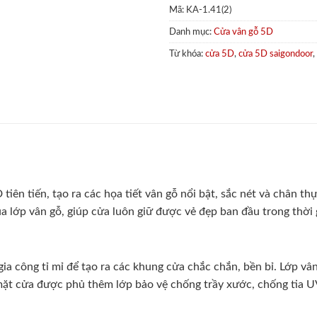
Mã:
KA-1.41(2)
Danh mục:
Cửa vân gỗ 5D
Từ khóa:
cửa 5D
,
cửa 5D saigondoor
,
tiên tiến, tạo ra các họa tiết vân gỗ nổi bật, sắc nét và chân 
lớp vân gỗ, giúp cửa luôn giữ được vẻ đẹp ban đầu trong thời g
a công tỉ mỉ để tạo ra các khung cửa chắc chắn, bền bỉ. Lớp vâ
ề mặt cửa được phủ thêm lớp bảo vệ chống trầy xước, chống tia U