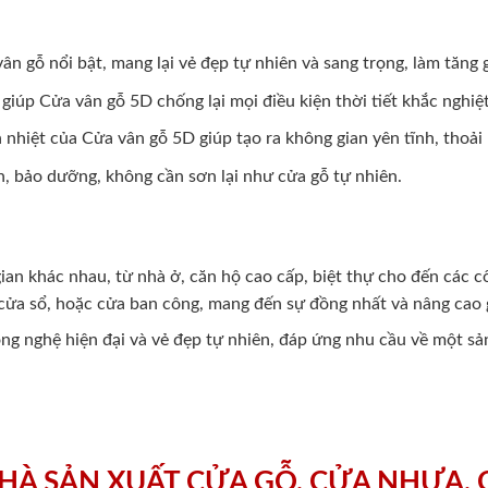
vân gỗ nổi bật, mang lại vẻ đẹp tự nhiên và sang trọng, làm tăng
giúp Cửa vân gỗ 5D chống lại mọi điều kiện thời tiết khắc nghiệ
nhiệt của Cửa vân gỗ 5D giúp tạo ra không gian yên tĩnh, thoải 
h, bảo dưỡng, không cần sơn lại như cửa gỗ tự nhiên.
ian khác nhau, từ nhà ở, căn hộ cao cấp, biệt thự cho đến các 
ửa sổ, hoặc cửa ban công, mang đến sự đồng nhất và nâng cao g
ng nghệ hiện đại và vẻ đẹp tự nhiên, đáp ứng nhu cầu về một sả
HÀ SẢN XUẤT CỬA GỖ, CỬA NHỰA,