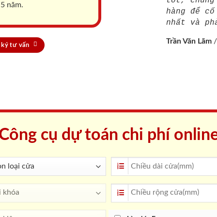
tốt, chúng
 5 năm.
hàng để cố
nhất và ph
Trần Văn Lãm
ký tư vấn
Công cụ dự toán chi phí onlin