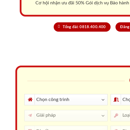
Cơ hội nhận ưu đãi 50% Gói dịch vụ Bảo hành
Tổng đài: 0818.400.400
Đăng 