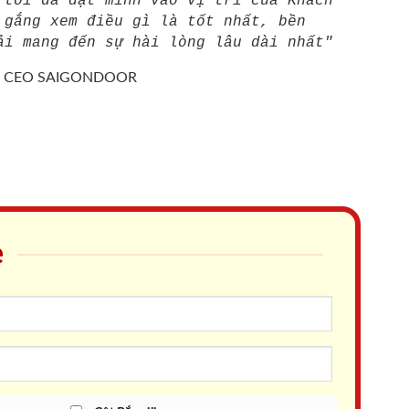
 tôi đã đặt mình vào vị trí của Khách
 gắng xem điều gì là tốt nhất, bền
ải mang đến sự hài lòng lâu dài nhất"
/
CEO SAIGONDOOR
e