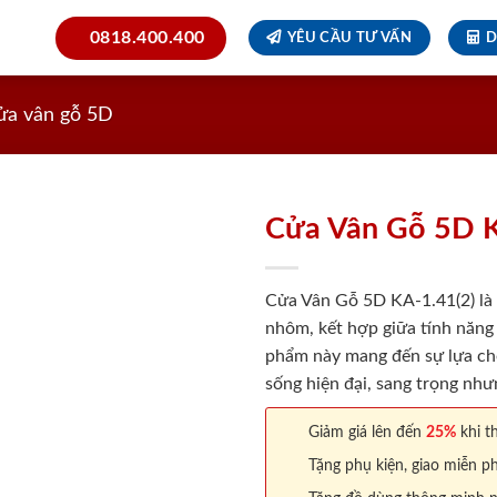
0818.400.400
YÊU CẦU TƯ VẤN
D
ửa vân gỗ 5D
Cửa Vân Gỗ 5D K
Cửa Vân Gỗ 5D KA-1.41(2) là 
nhôm, kết hợp giữa tính năng
phẩm này mang đến sự lựa ch
sống hiện đại, sang trọng như
Giảm giá lên đến
25%
khi th
Tặng phụ kiện, giao miễn ph