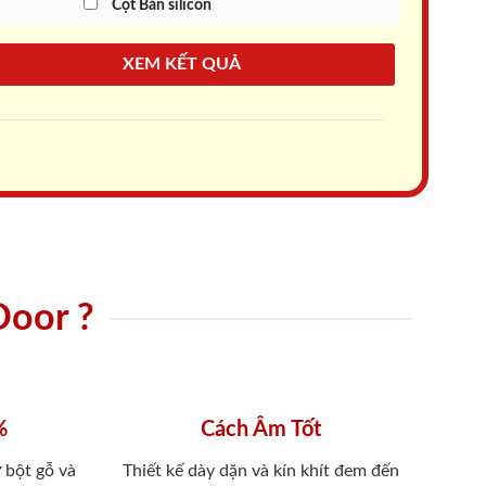
Cột Bắn silicon
XEM KẾT QUẢ
Door ?
%
Cách Âm Tốt
 bột gỗ và
Thiết kế dày dặn và kín khít đem đến