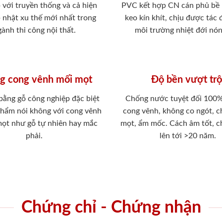
 với truyền thống và cả hiện
PVC kết hợp CN cán phủ bề
p nhật xu thế mới nhất trong
keo kín khít, chịu được tác
ành thi công nội thất.
môi trường nhiệt đới nó
g cong vênh mối mọt
Độ bền vượt trộ
 bằng gỗ công nghiệp đặc biệt
Chống nước tuyệt đối 100
phẩm nói không với cong vênh
cong vênh, không co ngót, 
mọt như gỗ tự nhiên hay mắc
mọt, ẩm mốc. Cách âm tốt, c
phải.
lên tới >20 năm.
Chứng chỉ - Chứng nhận