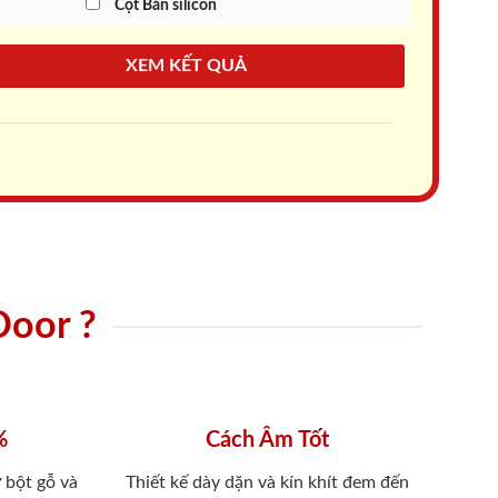
Cột Bắn silicon
XEM KẾT QUẢ
Door ?
%
Cách Âm Tốt
 bột gỗ và
Thiết kế dày dặn và kín khít đem đến