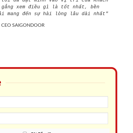
 tôi đã đặt mình vào vị trí của Khách
 gắng xem điều gì là tốt nhất, bền
ải mang đến sự hài lòng lâu dài nhất"
/
CEO SAIGONDOOR
e