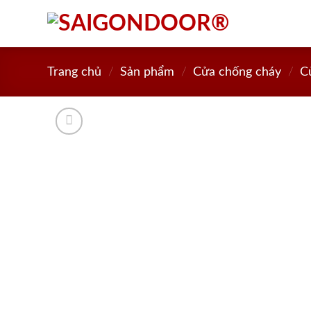
Skip
to
content
Trang chủ
/
Sản phẩm
/
Cửa chống cháy
/
C