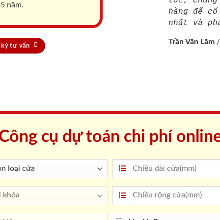
tốt, chúng
 5 năm.
hàng để cố
nhất và ph
Trần Văn Lãm
ký tư vấn
Công cụ dự toán chi phí onlin