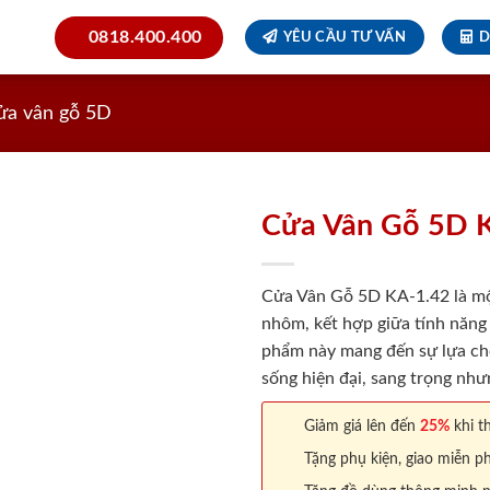
0818.400.400
YÊU CẦU TƯ VẤN
D
ửa vân gỗ 5D
Cửa Vân Gỗ 5D 
Cửa Vân Gỗ 5D KA-1.42 là mộ
nhôm, kết hợp giữa tính năng
phẩm này mang đến sự lựa ch
sống hiện đại, sang trọng như
Giảm giá lên đến
25%
khi th
Tặng phụ kiện, giao miễn ph