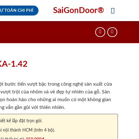
SaiGonDoor®
Ự TOÁN CHI PHÍ
KA-1.42
t bước tiến vượt bậc trong công nghệ sản xuất cửa
 vượt trội của nhôm và vẻ đẹp tự nhiên của gỗ. Sản
ọn hoàn hảo cho những ai muốn có một không gian
ng vẫn gần gũi với thiên nhiên.
iết kế lắp đặt trọn gói.
í nội thành HCM (trên 4 bộ).