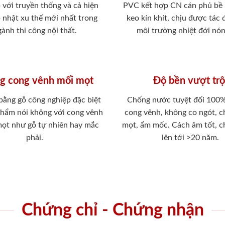
 với truyền thống và cả hiện
PVC kết hợp CN cán phủ bề
p nhật xu thế mới nhất trong
keo kín khít, chịu được tác
ành thi công nội thất.
môi trường nhiệt đới nó
g cong vênh mối mọt
Độ bền vượt trộ
 bằng gỗ công nghiệp đặc biệt
Chống nước tuyệt đối 100
phẩm nói không với cong vênh
cong vênh, không co ngót, 
mọt như gỗ tự nhiên hay mắc
mọt, ẩm mốc. Cách âm tốt, c
phải.
lên tới >20 năm.
Chứng chỉ - Chứng nhận