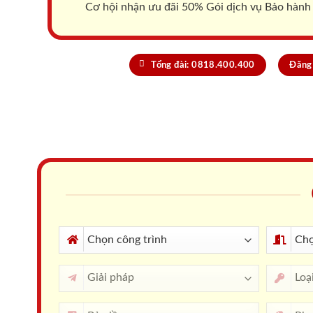
Cơ hội nhận ưu đãi 50% Gói dịch vụ Bảo hành
Tổng đài: 0818.400.400
Đăng 