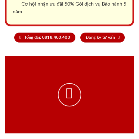
Cơ hội nhận ưu đãi 50% Gói dịch vụ Bảo hành 5
năm.
Tổng đài: 0818.400.400
Đăng ký tư vấn