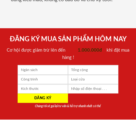
ĐĂNG KÝ MUA SẢN PHẨM HÔM NAY
Cơ hội được giảm trừ lên đến
1.000.000đ
khi đặt mua
hàng !
Chúng tôi sẽ gọi lại tư vấn & hỗ trợ nhanh nhất có thể