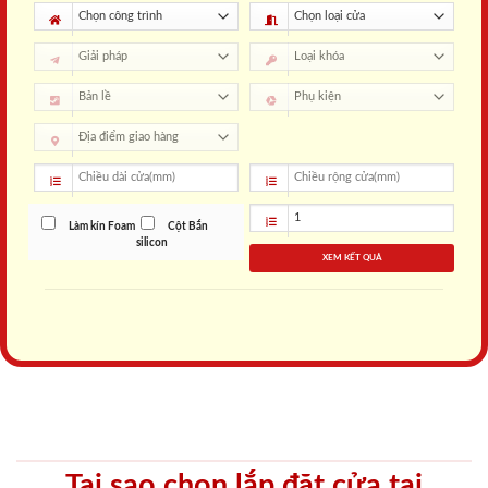
Làm kín Foam
Cột Bắn
silicon
XEM KẾT QUẢ
Tại sao chọn lắp đặt cửa tại