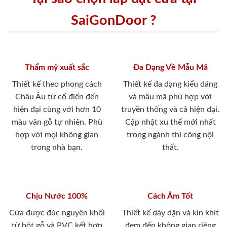
SaiGonDoor ?
Thẩm mỹ xuất sắc
Đa Dạng Về Mẫu Mã
Thiết kế theo phong cách
Thiết kế đa dạng kiểu dáng
Châu Âu từ cổ điển đến
và mẫu mã phù hợp với
hiện đại cùng với hơn 10
truyền thống và cả hiện đại.
màu vân gỗ tự nhiên. Phù
Cập nhật xu thế mới nhất
hợp với mọi không gian
trong ngành thi công nội
trong nhà bạn.
thất.
Chịu Nước 100%
Cách Âm Tốt
Cửa được đúc nguyên khối
Thiết kế dày dặn và kín khít
từ bột gỗ và PVC kết hợp
đem đến không gian riêng