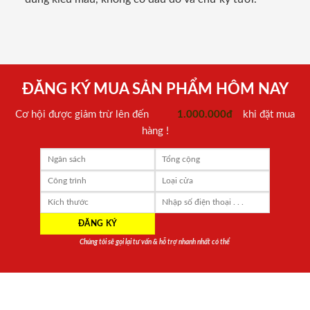
ĐĂNG KÝ MUA SẢN PHẨM HÔM NAY
Cơ hội được giảm trừ lên đến
1.000.000đ
khi đặt mua
hàng !
Chúng tôi sẽ gọi lại tư vấn & hỗ trợ nhanh nhất có thể