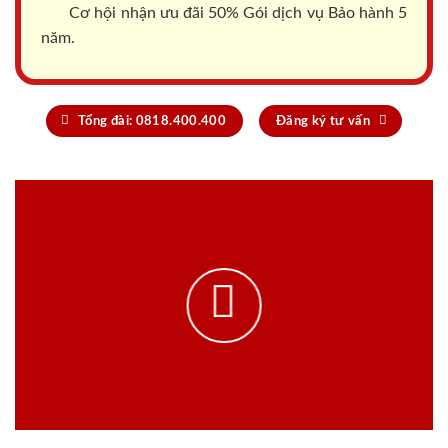
Cơ hội nhận ưu đãi 50% Gói dịch vụ Bảo hành 5
năm.
Tổng đài: 0818.400.400
Đăng ký tư vấn