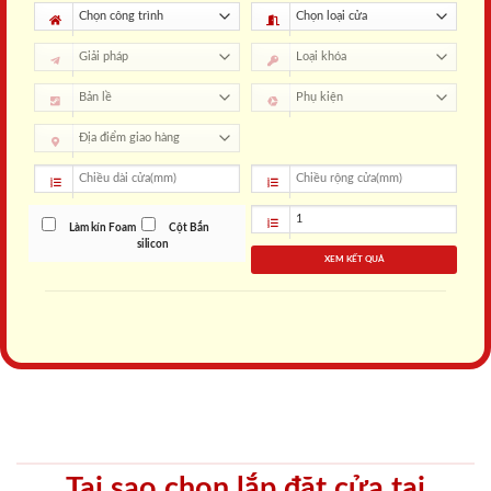
Làm kín Foam
Cột Bắn
silicon
XEM KẾT QUẢ
Tại sao chọn lắp đặt cửa tại