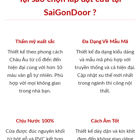
SaiGonDoor ?
Thẩm mỹ xuất sắc
Đa Dạng Về Mẫu Mã
Thiết kế theo phong cách
Thiết kế đa dạng kiểu dáng
Châu Âu từ cổ điển đến
và mẫu mã phù hợp với
hiện đại cùng với hơn 10
truyền thống và cả hiện đại.
màu vân gỗ tự nhiên. Phù
Cập nhật xu thế mới nhất
hợp với mọi không gian
trong ngành thi công nội
trong nhà bạn.
thất.
Chịu Nước 100%
Cách Âm Tốt
Cửa được đúc nguyên khối
Thiết kế dày dặn và kín khít
từ bột gỗ và PVC kết hợp
đem đến không gian riêng