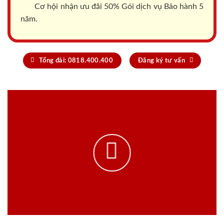
Cơ hội nhận ưu đãi 50% Gói dịch vụ Bảo hành 5
năm.
Tổng đài: 0818.400.400
Đăng ký tư vấn