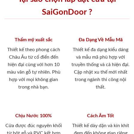
SaiGonDoor ?
Thẩm mỹ xuất sắc
Đa Dạng Về Mẫu Mã
Thiết kế theo phong cách
Thiết kế đa dạng kiểu dáng
Châu Âu từ cổ điển đến
và mẫu mã phù hợp với
hiện đại cùng với hơn 10
truyền thống và cả hiện đại.
màu vân gỗ tự nhiên. Phù
Cập nhật xu thế mới nhất
hợp với mọi không gian
trong ngành thi công nội
trong nhà bạn.
thất.
Chịu Nước 100%
Cách Âm Tốt
Cửa được đúc nguyên khối
Thiết kế dày dặn và kín khít
từ bột gỗ và PVC kết hợp
đem đến không gian riêng