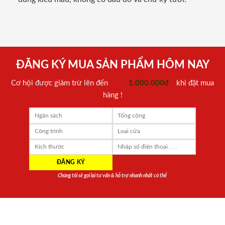
ĐĂNG KÝ MUA SẢN PHẨM HÔM NAY
Cơ hội được giảm trừ lên đến
1.000.000đ
khi đặt mua
hàng !
Chúng tôi sẽ gọi lại tư vấn & hỗ trợ nhanh nhất có thể