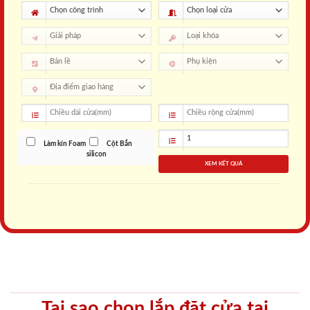
Làm kín Foam
Cột Bắn
silicon
XEM KẾT QUẢ
Tại sao chọn lắp đặt cửa tại